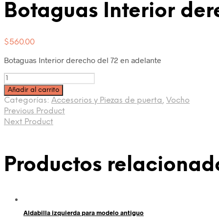
Botaguas Interior der
$
560.00
Botaguas Interior derecho del 72 en adelante
Cantidad
Añadir al carrito
Categorías:
Accesorios y Piezas de puerta
,
Vocho
Previous Product
Next Product
Productos relacionad
Aldabilla izquierda para modelo antiguo