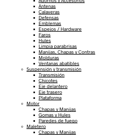
Adornos y Accesorios
Antenas
Calaveras
Defensas
Emblemas
Espejos / Hardware
Faros
Hules
Limpia parabrisas
Manijas, Chapas y Contras
Molduras
Ventanas abatibles
Suspensión y transmisión
Transmisión
Chicotes
Eje delantero
Eje trasero
Plataforma
Motor
Chapas y Manijas
Gomas y Hules
Paredes de fuego
Maletero
Chapas y Manijas