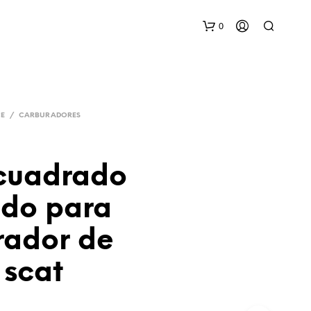
0
CE
/
CARBURADORES
 cuadrado
N
do para
O
H
rador de
A
Y
P
 scat
R
O
D
U