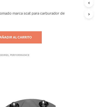
C
T
cromado marca scat para carburador de
O
S
E
N
E
L
AÑADIR AL CARRITO
C
A
R
R
DORES
,
PERFORMANCE
I
T
O
.