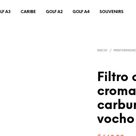
LF A3
CARIBE
GOLF A2
GOLF A4
SOUVENIRS
INICIO
/
PERFORMAN
Filtro
croma
carbu
vocho