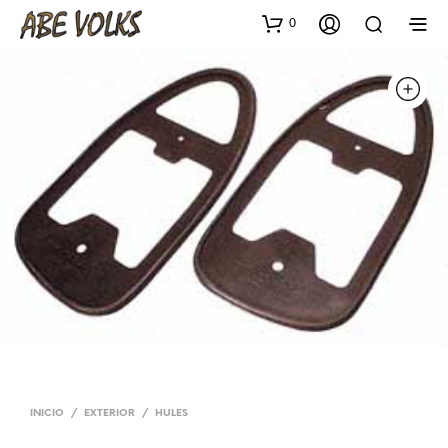
0
INICIO
/
EXTERIOR
/
HULES