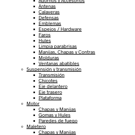
Adornos y Accesorios
Antenas
Calaveras
Defensas
Emblemas
Espejos / Hardware
Faros
Hules
Limpia parabrisas
Manijas, Chapas y Contras
Molduras
Ventanas abatibles
Suspensión y transmisión
Transmisión
Chicotes
Eje delantero
Eje trasero
Plataforma
Motor
Chapas y Manijas
Gomas y Hules
Paredes de fuego
Maletero
Chapas y Manijas