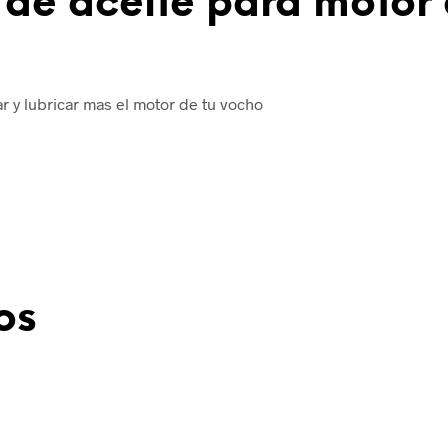
ts de aceite para motor
ar y lubricar mas el motor de tu vocho
os