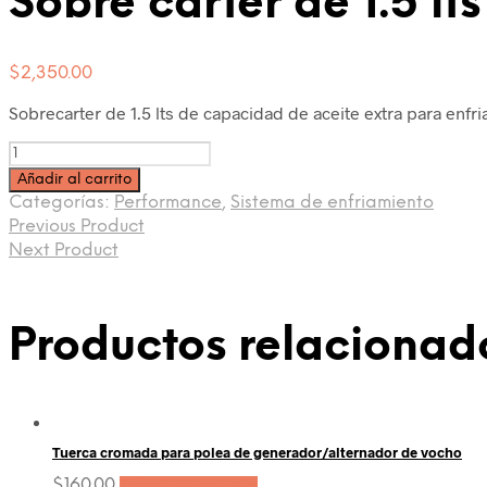
Sobre carter de 1.5 l
$
2,350.00
Sobrecarter de 1.5 lts de capacidad de aceite extra para enfri
Cantidad
Añadir al carrito
Categorías:
Performance
,
Sistema de enfriamiento
Previous Product
Next Product
Productos relacionad
Tuerca cromada para polea de generador/alternador de vocho
$
160.00
Añadir al carrito