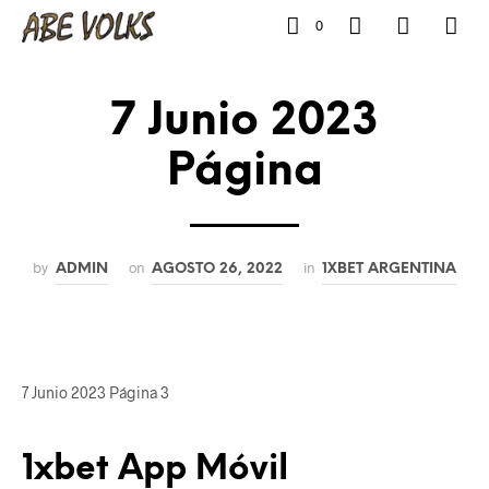
0
7 Junio 2023
Página
by
on
in
ADMIN
AGOSTO 26, 2022
1XBET ARGENTINA
7 Junio 2023 Página 3
1xbet App Móvil