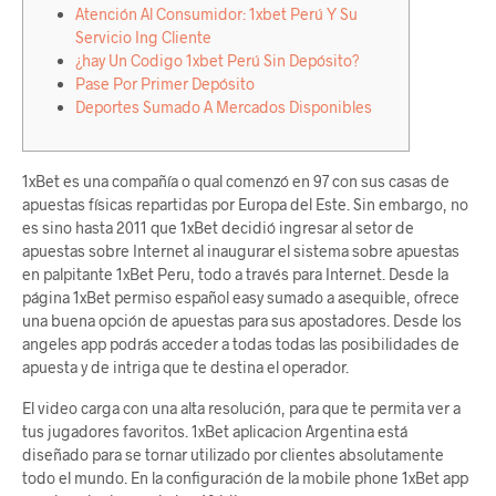
Atención Al Consumidor: 1xbet Perú Y Su
Servicio Ing Cliente
¿hay Un Codigo 1xbet Perú Sin Depósito?
Pase Por Primer Depósito
Deportes Sumado A Mercados Disponibles
1xBet es una compañía o qual comenzó en 97 con sus casas de
apuestas físicas repartidas por Europa del Este. Sin embargo, no
es sino hasta 2011 que 1xBet decidió ingresar al setor de
apuestas sobre Internet al inaugurar el sistema sobre apuestas
en palpitante 1xBet Peru, todo a través para Internet. Desde la
página 1xBet permiso español easy sumado a asequible, ofrece
una buena opción de apuestas para sus apostadores. Desde los
angeles app podrás acceder a todas todas las posibilidades de
apuesta y de intriga que te destina el operador.
El video carga con una alta resolución, para que te permita ver a
tus jugadores favoritos. 1xBet aplicacion Argentina está
diseñado para se tornar utilizado por clientes absolutamente
todo el mundo. En la configuración de la mobile phone 1xBet app