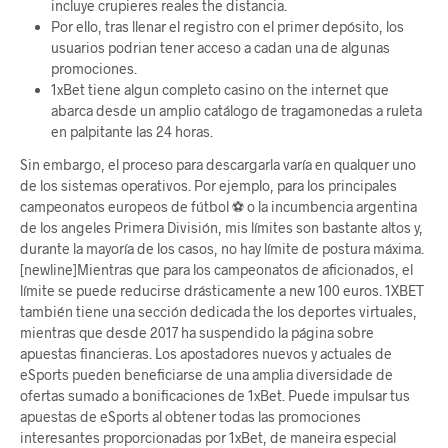
incluye crupieres reales the distancia.
Por ello, tras llenar el registro con el primer depósito, los
usuarios podrian tener acceso a cadan una de algunas
promociones.
1xBet tiene algun completo casino on the internet que
abarca desde un amplio catálogo de tragamonedas a ruleta
en palpitante las 24 horas.
Sin embargo, el proceso para descargarla varía en qualquer uno
de los sistemas operativos. Por ejemplo, para los principales
campeonatos europeos de fútbol ⚽️ o la incumbencia argentina
de los angeles Primera División, mis límites son bastante altos y,
durante la mayoría de los casos, no hay límite de postura máxima.
[newline]Mientras que para los campeonatos de aficionados, el
límite se puede reducirse drásticamente a new 100 euros. 1XBET
también tiene una sección dedicada the los deportes virtuales,
mientras que desde 2017 ha suspendido la página sobre
apuestas financieras. Los apostadores nuevos y actuales de
eSports pueden beneficiarse de una amplia diversidade de
ofertas sumado a bonificaciones de 1xBet. Puede impulsar tus
apuestas de eSports al obtener todas las promociones
interesantes proporcionadas por 1xBet, de maneira especial