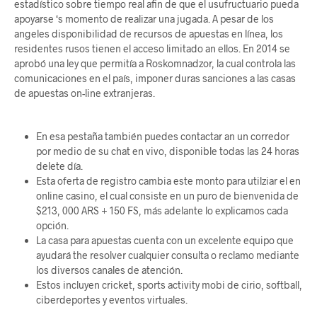
estadístico sobre tiempo real afin de que el usufructuario pueda
apoyarse ‘s momento de realizar una jugada. A pesar de los
angeles disponibilidad de recursos de apuestas en línea, los
residentes rusos tienen el acceso limitado an ellos. En 2014 se
aprobó una ley que permitía a Roskomnadzor, la cual controla las
comunicaciones en el país, imponer duras sanciones a las casas
de apuestas on-line extranjeras.
En esa pestaña también puedes contactar an un corredor
por medio de su chat en vivo, disponible todas las 24 horas
delete día.
Esta oferta de registro cambia este monto para utilziar el en
online casino, el cual consiste en un puro de bienvenida de
$213, 000 ARS + 150 FS, más adelante lo explicamos cada
opción.
La casa para apuestas cuenta con un excelente equipo que
ayudará the resolver cualquier consulta o reclamo mediante
los diversos canales de atención.
Estos incluyen cricket, sports activity mobi de cirio, softball,
ciberdeportes y eventos virtuales.