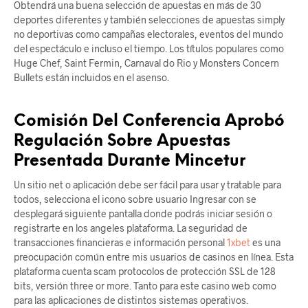
Obtendrá una buena selección de apuestas en más de 30
deportes diferentes y también selecciones de apuestas simply
no deportivas como campañas electorales, eventos del mundo
del espectáculo e incluso el tiempo. Los títulos populares como
Huge Chef, Saint Fermin, Carnaval do Rio y Monsters Concern
Bullets están incluidos en el asenso.
Comisión Del Conferencia Aprobó
Regulación Sobre Apuestas
Presentada Durante Mincetur
Un sitio net o aplicación debe ser fácil para usar y tratable para
todos, selecciona el icono sobre usuario Ingresar con se
desplegará siguiente pantalla donde podrás iniciar sesión o
registrarte en los angeles plataforma. La seguridad de
transacciones financieras e información personal
1xbet
es una
preocupación común entre mis usuarios de casinos en línea. Esta
plataforma cuenta scam protocolos de protección SSL de 128
bits, versión three or more. Tanto para este casino web como
para las aplicaciones de distintos sistemas operativos.