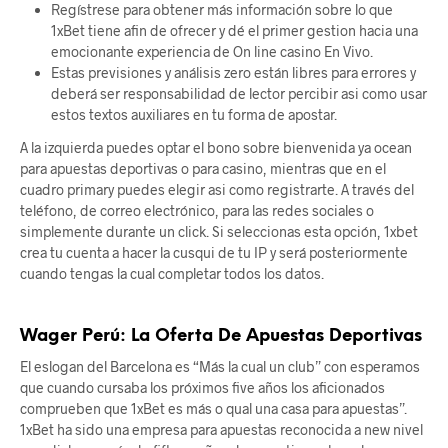
Regístrese para obtener más información sobre lo que
1xBet tiene afin de ofrecer y dé el primer gestion hacia una
emocionante experiencia de On line casino En Vivo.
Estas previsiones y análisis zero están libres para errores y
deberá ser responsabilidad de lector percibir asi como usar
estos textos auxiliares en tu forma de apostar.
A la izquierda puedes optar el bono sobre bienvenida ya ocean
para apuestas deportivas o para casino, mientras que en el
cuadro primary puedes elegir asi como registrarte. A través del
teléfono, de correo electrónico, para las redes sociales o
simplemente durante un click. Si seleccionas esta opción, 1xbet
crea tu cuenta a hacer la cusqui de tu IP y será posteriormente
cuando tengas la cual completar todos los datos.
Wager Perú: La Oferta De Apuestas Deportivas
El eslogan del Barcelona es “Más la cual un club” con esperamos
que cuando cursaba los próximos five años los aficionados
comprueben que 1xBet es más o qual una casa para apuestas”.
1xBet ha sido una empresa para apuestas reconocida a new nivel