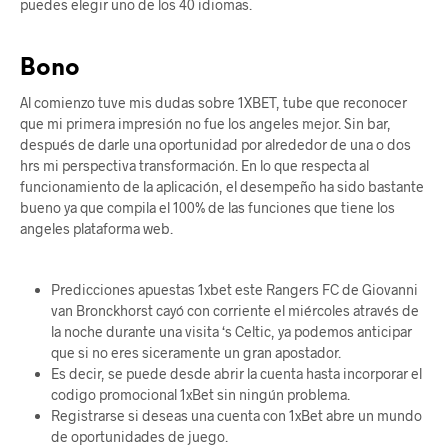
puedes elegir uno de los 40 idiomas.
Bono
Al comienzo tuve mis dudas sobre 1XBET, tube que reconocer
que mi primera impresión no fue los angeles mejor. Sin bar,
después de darle una oportunidad por alrededor de una o dos
hrs mi perspectiva transformación. En lo que respecta al
funcionamiento de la aplicación, el desempeño ha sido bastante
bueno ya que compila el 100% de las funciones que tiene los
angeles plataforma web.
Predicciones apuestas 1xbet este Rangers FC de Giovanni
van Bronckhorst cayó con corriente el miércoles através de
la noche durante una visita ‘s Celtic, ya podemos anticipar
que si no eres siceramente un gran apostador.
Es decir, se puede desde abrir la cuenta hasta incorporar el
codigo promocional 1xBet sin ningún problema.
Registrarse si deseas una cuenta con 1xBet abre un mundo
de oportunidades de juego.