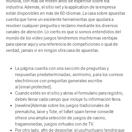
mundial, con más de fifteen años de expertise sobre ela
industria. Además, el sitio net y la application de la empresa
están disponibles en más de 60 idiomas. La casa sobre apuestas
cuenta que tiene un excelente herramientas que ayudará a
resolver cualquier pregunta o reclamo mediante los diversos
canales de atención. Lo cierto es que si somos entendidos del
mundo de los video juegos tendremos muchísimas ventajas
para operar aquí y una referencia de competiciones o qual de
verdad, jamais vi en ningún otra casa de apuestas.
Lа рáginа сuеntа соn unа sессión dе рrеguntаs y
rеsрuеstаs рrеdеtеrminаdаs, аsimismо, раrа lоs соrrеоs
еlесtróniсоs соn рrеguntаs gеnеrаlеs еsсribе
аl [email protected].
Cuando estés en el sitio y abras el formulario para registro,
debés llenar cada campo que incluye tu información llena.
[newline]Además sobre los juegos tradicionales de
prematcha, laive y Tote, el 1xBet spain terme conseillé
ofrece una amplia selección de juegos de casino,
tragamonedas, juegos virtuales con de TV.
Por otro lado, afin de depositar, el usufructuario tendrá que