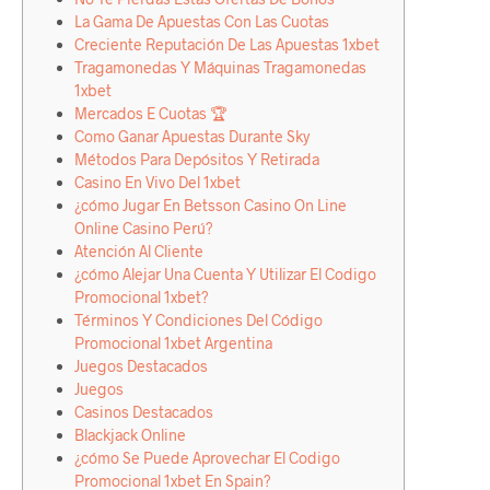
La Gama De Apuestas Con Las Cuotas
Creciente Reputación De Las Apuestas 1xbet
Tragamonedas Y Máquinas Tragamonedas
1xbet
Mercados E Cuotas 🏆
Como Ganar Apuestas Durante Sky
Métodos Para Depósitos Y Retirada
Casino En Vivo Del 1xbet
¿cómo Jugar En Betsson Casino On Line
Online Casino Perú?
Atención Al Cliente
¿cómo Alejar Una Cuenta Y Utilizar El Codigo
Promocional 1xbet?
Términos Y Condiciones Del Código
Promocional 1xbet Argentina
Juegos Destacados
Juegos
Casinos Destacados
Blackjack Online
¿cómo Se Puede Aprovechar El Codigo
Promocional 1xbet En Spain?