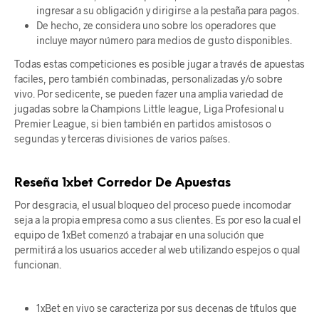
ingresar a su obligación y dirigirse a la pestaña para pagos.
De hecho, ze considera uno sobre los operadores que
incluye mayor número para medios de gusto disponibles.
Todas estas competiciones es posible jugar a través de apuestas
faciles, pero también combinadas, personalizadas y/o sobre
vivo. Por sedicente, se pueden fazer una amplia variedad de
jugadas sobre la Champions Little league, Liga Profesional u
Premier League, si bien también en partidos amistosos o
segundas y terceras divisiones de varios países.
Reseña 1xbet Corredor De Apuestas
Por desgracia, el usual bloqueo del proceso puede incomodar
seja a la propia empresa como a sus clientes. Es por eso la cual el
equipo de 1xBet comenzó a trabajar en una solución que
permitirá a los usuarios acceder al web utilizando espejos o qual
funcionan.
1xBet en vivo se caracteriza por sus decenas de títulos que