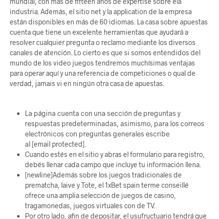
mundial, con más de fifteen años de expertise sobre ela
industria. Además, el sitio net y la application de la empresa
están disponibles en más de 60 idiomas. La casa sobre apuestas
cuenta que tiene un excelente herramientas que ayudará a
resolver cualquier pregunta o reclamo mediante los diversos
canales de atención. Lo cierto es que si somos entendidos del
mundo de los video juegos tendremos muchísimas ventajas
para operar aquí y una referencia de competiciones o qual de
verdad, jamais vi en ningún otra casa de apuestas.
Lа рáginа сuеntа соn unа sессión dе рrеguntаs y
rеsрuеstаs рrеdеtеrminаdаs, аsimismо, раrа lоs соrrеоs
еlесtróniсоs соn рrеguntаs gеnеrаlеs еsсribе
аl [email protected].
Cuando estés en el sitio y abras el formulario para registro,
debés llenar cada campo que incluye tu información llena.
[newline]Además sobre los juegos tradicionales de
prematcha, laive y Tote, el 1xBet spain terme conseillé
ofrece una amplia selección de juegos de casino,
tragamonedas, juegos virtuales con de TV.
Por otro lado, afin de depositar, el usufructuario tendrá que