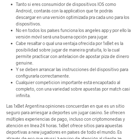
Tanto si eres consumidor de dispositivos IOS como
Android, contarás con la application que te podrás
descargar en una versión optimizada pra cada uno para los
dispositivos.
No en todos los países funciona los angeles app y por ello la
versión móvil será una buena opción para jugar.
Cabe resaltar o qual una ventaja ofrecida por 1xBet es la
posibilidad sobre jugar de maneira gratuita, lo la cual
permite practicar con antelacion de apostar piza de dinero
genuine.
Y se deben arrancar las instrucciones del dispositivo para
configurarla correctamente.
Cualquier competicion importante está encapotado al
completo, con una variedad sobre apuestas por match casi
infinita.
Las 1xBet Argentina opiniones concuerdan en que es un sitio
seguro para arriesgar a deportes um jugar casino. Se ofrecen
múltiples experiencias de pago, incluso con criptomonedas y
atención en línea 24 horas. 1xBet ofrece sitios para apuestas
deportivas a new jugadores en países de todo el mundo. Es
através de eso que réussi à equipo de atención al cliente ze