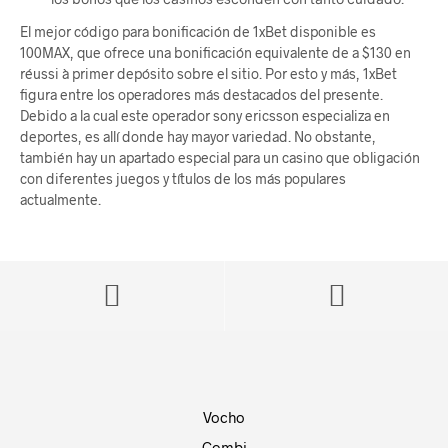
El mejor código para bonificación de 1xBet disponible es
100MAX, que ofrece una bonificación equivalente de a $130 en
réussi à primer depósito sobre el sitio. Por esto y más, 1xBet
figura entre los operadores más destacados del presente.
Debido a la cual este operador sony ericsson especializa en
deportes, es allí donde hay mayor variedad. No obstante,
también hay un apartado especial para un casino que obligación
con diferentes juegos y títulos de los más populares
actualmente.
Vocho
Combi