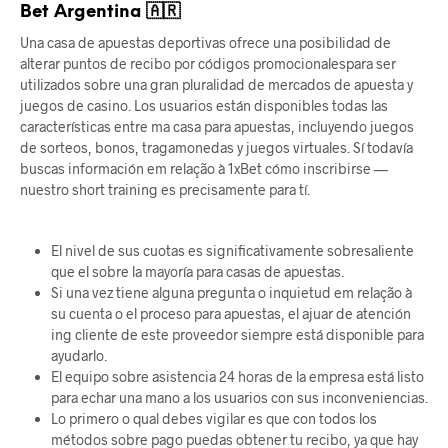
Bet Argentina 🇦🇷
Una casa de apuestas deportivas ofrece una posibilidad de
alterar puntos de recibo por códigos promocionalespara ser
utilizados sobre una gran pluralidad de mercados de apuesta y
juegos de casino. Los usuarios están disponibles todas las
características entre ma casa para apuestas, incluyendo juegos
de sorteos, bonos, tragamonedas y juegos virtuales. Sí todavía
buscas información em relação à 1xBet cómo inscribirse —
nuestro short training es precisamente para tí.
El nivel de sus cuotas es significativamente sobresaliente
que el sobre la mayoría para casas de apuestas.
Si una vez tiene alguna pregunta o inquietud em relação à
su cuenta o el proceso para apuestas, el ajuar de atención
ing cliente de este proveedor siempre está disponible para
ayudarlo.
El equipo sobre asistencia 24 horas de la empresa está listo
para echar una mano a los usuarios con sus inconveniencias.
Lo primero o qual debes vigilar es que con todos los
métodos sobre pago puedas obtener tu recibo, ya que hay