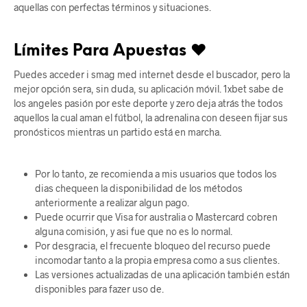
aquellas con perfectas términos y situaciones.
Límites Para Apuestas ❤️
Puedes acceder i smag med internet desde el buscador, pero la
mejor opción sera, sin duda, su aplicación móvil. 1xbet sabe de
los angeles pasión por este deporte y zero deja atrás the todos
aquellos la cual aman el fútbol, la adrenalina con deseen fijar sus
pronósticos mientras un partido está en marcha.
Por lo tanto, ze recomienda a mis usuarios que todos los
dias chequeen la disponibilidad de los métodos
anteriormente a realizar algun pago.
Puede ocurrir que Visa for australia o Mastercard cobren
alguna comisión, y asi fue que no es lo normal.
Por desgracia, el frecuente bloqueo del recurso puede
incomodar tanto a la propia empresa como a sus clientes.
Las versiones actualizadas de una aplicación también están
disponibles para fazer uso de.