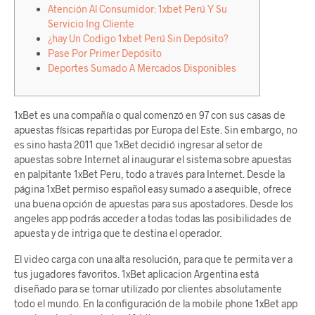
Atención Al Consumidor: 1xbet Perú Y Su
Servicio Ing Cliente
¿hay Un Codigo 1xbet Perú Sin Depósito?
Pase Por Primer Depósito
Deportes Sumado A Mercados Disponibles
1xBet es una compañía o qual comenzó en 97 con sus casas de
apuestas físicas repartidas por Europa del Este. Sin embargo, no
es sino hasta 2011 que 1xBet decidió ingresar al setor de
apuestas sobre Internet al inaugurar el sistema sobre apuestas
en palpitante 1xBet Peru, todo a través para Internet. Desde la
página 1xBet permiso español easy sumado a asequible, ofrece
una buena opción de apuestas para sus apostadores. Desde los
angeles app podrás acceder a todas todas las posibilidades de
apuesta y de intriga que te destina el operador.
El video carga con una alta resolución, para que te permita ver a
tus jugadores favoritos. 1xBet aplicacion Argentina está
diseñado para se tornar utilizado por clientes absolutamente
todo el mundo. En la configuración de la mobile phone 1xBet app