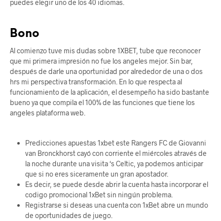
puedes elegir uno de los 40 idiomas.
Bono
Al comienzo tuve mis dudas sobre 1XBET, tube que reconocer
que mi primera impresión no fue los angeles mejor. Sin bar,
después de darle una oportunidad por alrededor de una o dos
hrs mi perspectiva transformación. En lo que respecta al
funcionamiento de la aplicación, el desempeño ha sido bastante
bueno ya que compila el 100% de las funciones que tiene los
angeles plataforma web.
Predicciones apuestas 1xbet este Rangers FC de Giovanni
van Bronckhorst cayó con corriente el miércoles através de
la noche durante una visita ‘s Celtic, ya podemos anticipar
que si no eres siceramente un gran apostador.
Es decir, se puede desde abrir la cuenta hasta incorporar el
codigo promocional 1xBet sin ningún problema.
Registrarse si deseas una cuenta con 1xBet abre un mundo
de oportunidades de juego.