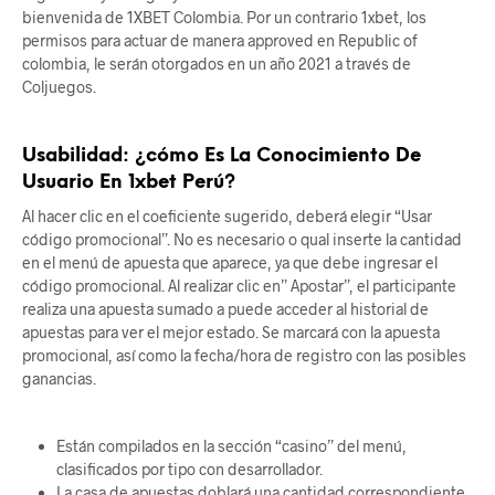
bienvenida de 1XBET Colombia. Por un contrario 1xbet, los
permisos para actuar de manera approved en Republic of
colombia, le serán otorgados en un año 2021 a través de
Coljuegos.
Usabilidad: ¿cómo Es La Conocimiento De
Usuario En 1xbet Perú?
Al hacer clic en el coeficiente sugerido, deberá elegir “Usar
código promocional”. No es necesario o qual inserte la cantidad
en el menú de apuesta que aparece, ya que debe ingresar el
código promocional. Al realizar clic en” Apostar”, el participante
realiza una apuesta sumado a puede acceder al historial de
apuestas para ver el mejor estado. Se marcará con la apuesta
promocional, así como la fecha/hora de registro con las posibles
ganancias.
Están compilados en la sección “casino” del menú,
clasificados por tipo con desarrollador.
La casa de apuestas doblará una cantidad correspondiente