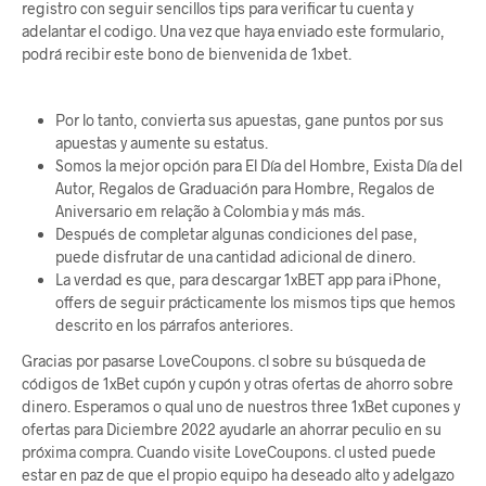
registro con seguir sencillos tips para verificar tu cuenta y
adelantar el codigo. Una vez que haya enviado este formulario,
podrá recibir este bono de bienvenida de 1xbet.
Por lo tanto, convierta sus apuestas, gane puntos por sus
apuestas y aumente su estatus.
Somos la mejor opción para El Día del Hombre, Exista Día del
Autor, Regalos de Graduación para Hombre, Regalos de
Aniversario em relação à Colombia y más más.
Después de completar algunas condiciones del pase,
puede disfrutar de una cantidad adicional de dinero.
La verdad es que, para descargar 1xBET app para iPhone,
offers de seguir prácticamente los mismos tips que hemos
descrito en los párrafos anteriores.
Gracias por pasarse LoveCoupons. cl sobre su búsqueda de
códigos de 1xBet cupón y cupón y otras ofertas de ahorro sobre
dinero. Esperamos o qual uno de nuestros three 1xBet cupones y
ofertas para Diciembre 2022 ayudarle an ahorrar peculio en su
próxima compra. Cuando visite LoveCoupons. cl usted puede
estar en paz de que el propio equipo ha deseado alto y adelgazo