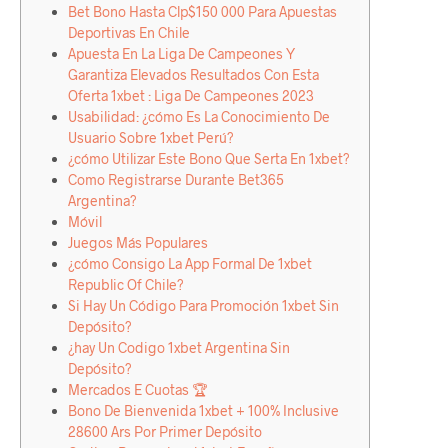
Bet Bono Hasta Clp$150 000 Para Apuestas
Deportivas En Chile
Apuesta En La Liga De Campeones Y
Garantiza Elevados Resultados Con Esta
Oferta 1xbet : Liga De Campeones 2023
Usabilidad: ¿cómo Es La Conocimiento De
Usuario Sobre 1xbet Perú?
¿cómo Utilizar Este Bono Que Serta En 1xbet?
Como Registrarse Durante Bet365
Argentina?
Móvil
Juegos Más Populares
¿cómo Consigo La App Formal De 1xbet
Republic Of Chile?
Si Hay Un Código Para Promoción 1xbet Sin
Depósito?
¿hay Un Codigo 1xbet Argentina Sin
Depósito?
Mercados E Cuotas 🏆
Bono De Bienvenida 1xbet + 100% Inclusive
28600 Ars Por Primer Depósito