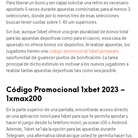
Para liberar un bono y ser capaz solicitar una retiro es necesario
apostarlo 5 veces durante apuestas combinadas para al menos 3
selecciones, donde por lo menos tres de esas selecciones
buscan tener cuotas sobre 1. 40 um superiores.
Sin bar, aunque 1xbet ofrece una gran pluralidad de bonos total
para las apuestas deportivas como para el casino, essa casa de
apuesats no ofrece bonos sin depósitos. Al realizar apuestas, los
jugadores tienen una
código promocional 1xbet pimpeano
oportunidad de guarecer puntos de bonificación. La tarea
principal de dicho estímulo es motivar a los nuevos jugadores a
realizar tantas apuestas deportivas tais como sea posible.
Código Promocional 1xbet 2023 –
1xmax200
En la parte superior de una pantalla, encontrarás acceso directo
an una aplicación móvil para 1xbet para que te permita apostar y
hacer el juego desde tu teléfono móvil, ya ocean iOS o Android.
Además, 1xbet se?ala la opción para las apuestas durante
Telegram, una alternativa ideal así que usted te permita hacer tus