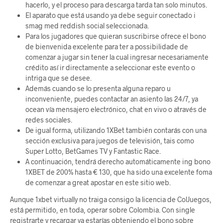
hacerlo, y el proceso para descarga tarda tan solo minutos.
El aparato que está usando ya debe seguir conectado i
smag med reddish social seleccionada.
Para los jugadores que quieran suscribirse ofrece el bono
de bienvenida excelente para ter a possibilidade de
comenzar a jugar sin tener la cual ingresar necesariamente
crédito así ir directamente a seleccionar este evento o
intriga que se desee.
Además cuando se lo presenta alguna reparo u
inconveniente, puedes contactar an asiento las 24/7, ya
ocean vía mensajero electrónico, chat en vivo o através de
redes sociales.
De igual forma, utilizando 1XBet también contarás con una
sección exclusiva para juegos de televisión, tais como
Super Lotto, BetGames TV y Fantastic Race.
A continuación, tendrá derecho automáticamente ing bono
1XBET de 200% hasta € 130, que ha sido una excelente foma
de comenzar a great apostar en este sitio web.
Aunque 1xbet virtually no traiga consigo la licencia de ColJuegos,
está permitido, en toda, operar sobre Colombia. Con single
registrarte y recargar ya estarías obteniendo el bono sobre