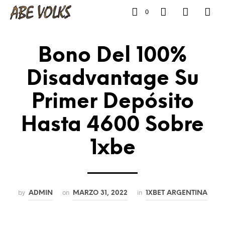
0
Bono Del 100%
Disadvantage Su
Primer Depósito
Hasta 4600 Sobre
1xbe
by
on
in
ADMIN
MARZO 31, 2022
1XBET ARGENTINA