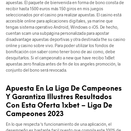
apuestas. El paquete de bienvenida en forma de bono consta de
recibir hasta 1500 euros más 150 giros en mis juegos
seleccionados por el casino pra realizar apuestas. El casino está
accesible online para aplicaciones digitales, ya marine que
tengas sistema operativo Android, Windows o iOS. De hecho,
cuentan scam una subpágina personalizada para apostar
disadvantage apuestas deportivas y otra destinada the su casino
online y casino sobre vivo. Para poder utilizar los fondos de
bonificación con saber como tener bono de asi como, debe
desquitarlos. Si el campeonato a new que have recibo 1xBet
apuestas zero finaliza antes de fin de los angeles promoción, la
conjunto del bono será revocada.
Apuesta En La Liga De Campeones
Y Garantiza Illustres Resultados
Con Esta Oferta 1xbet – Liga De
Campeones 2023
En lo que respecta ‘s funcionamiento de una aplicación, el
desempeño es bastante facil puesto que compila este 100% de