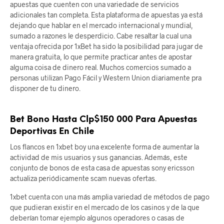
apuestas que cuenten con una variedade de servicios
adicionales tan completa. Esta plataforma de apuestas ya está
dejando que hablar en el mercado internacional y mundial,
sumado a razones le desperdicio. Cabe resaltar la cual una
ventaja ofrecida por 1xBet ha sido la posibilidad para jugar de
manera gratuita, lo que permite practicar antes de apostar
alguma coisa de dinero real. Muchos comercios sumado a
personas utilizan Pago Fácil y Western Union diariamente pra
disponer de tu dinero.
Bet Bono Hasta Clp$150 000 Para Apuestas
Deportivas En Chile
Los flancos en 1xbet boy una excelente forma de aumentar la
actividad de mis usuarios y sus ganancias. Además, este
conjunto de bonos de esta casa de apuestas sony ericsson
actualiza periódicamente scam nuevas ofertas.
1xbet cuenta con una más amplia variedad de métodos de pago
que pudieran existir en el mercado de los casinos y de la que
deberían tomar ejemplo algunos operadores o casas de