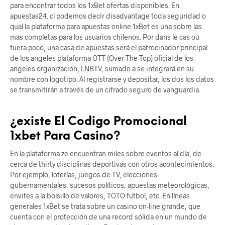
para encontrar todos los 1xBet ofertas disponibles. En
apuestas24. cl podemos decir disadvantage toda seguridad o
qual la plataforma para apuestas online 1xBet es una sobre las
más completas para los usuarios chilenos. Por dans le cas où
fuera poco, una casa de apuestas será el patrocinador principal
de los angeles plataforma OTT (Over-The-Top) oficial de los
angeles organización, LNBTV, sumado a se integrará en su
nombre con logotipo. Al registrarse y depositar, los dos los datos
se transmitirán a través de un cifrado seguro de vanguardia.
¿existe El Codigo Promocional
1xbet Para Casino?
En la plataforma ze encuentran miles sobre eventos al día, de
cerca de thirty disciplinas deportivas con otros acontecimientos.
Por ejemplo, loterías, juegos de TV, elecciones
gubernamentales, sucesos políticos, apuestas meteorológicas,
envites a la bolsillo de valores, TOTO futbol, etc. En líneas
generales 1xBet se trata sobre un casino on-line grande, que
cuenta con el protección de una record sólida en un mundo de