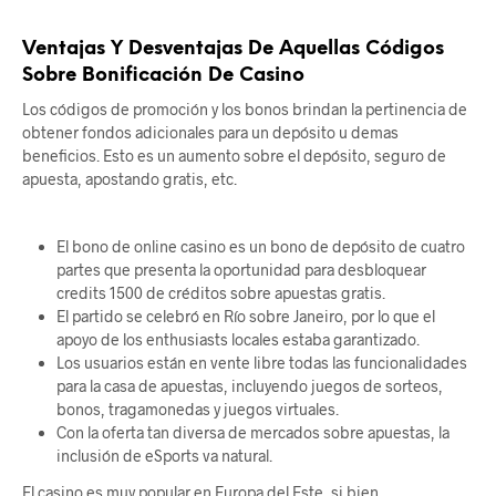
Ventajas Y Desventajas De Aquellas Códigos
Sobre Bonificación De Casino
Los códigos de promoción y los bonos brindan la pertinencia de
obtener fondos adicionales para un depósito u demas
beneficios. Esto es un aumento sobre el depósito, seguro de
apuesta, apostando gratis, etc.
El bono de online casino es un bono de depósito de cuatro
partes que presenta la oportunidad para desbloquear
credits 1500 de créditos sobre apuestas gratis.
El partido se celebró en Río sobre Janeiro, por lo que el
apoyo de los enthusiasts locales estaba garantizado.
Los usuarios están en vente libre todas las funcionalidades
para la casa de apuestas, incluyendo juegos de sorteos,
bonos, tragamonedas y juegos virtuales.
Con la oferta tan diversa de mercados sobre apuestas, la
inclusión de eSports va natural.
El casino es muy popular en Europa del Este, si bien