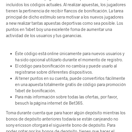
incluidos los códigos actuales. Al realizar apuestas, los jugadores
tienen la pertinencia de recibir flancos de bonificación. La tarea
principal de dicho estímulo sera motivar a los nuevos jugadores
a new realizar tantas apuestas deportivas como sea posible. Los
puntos en 1xbet boy una excelente foma de aumentar una
actividad de los usuarios y tus ganancias.
Éste código está online únicamente para nuevos usuarios y
ha sido opcional utilizarlo durante el momento de registro.
El código para bonificación no cambia y puede usarlo al
registrarse sobre diferentes dispositivos.
Al tener puntos en su cuenta, puede convertirlos fácilmente
en una apuesta totalmente gratis de código para promoción
1xbet de bonificación.
Para más información sobre todas las ofertas, por favor,
besuch la página internet de Bet365.
Toma durante cuenta que para hacer algún depósito mientras los
bonos de depósito anteriores todavía se están canjeando no
sony ericsson otorgará el siguiente bono de depósito. Para
poder optar por los bonos de depósito, tienes que hacer el