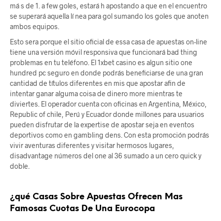
má s de 1. a few goles, estará h apostando a que en el encuentro
se superará aquella lí nea para gol sumando los goles que anoten
ambos equipos.
Esto sera porque el sitio oficial de essa casa de apuestas on-line
tiene una versión móvil responsiva que funcionará bad thing
problemas en tu teléfono. El 1xbet casino es algun sitio one
hundred pc seguro en donde podrás beneficiarse de una gran
cantidad de títulos diferentes en mis que apostar afin de
intentar ganar alguma coisa de dinero more mientras te
diviertes. El operador cuenta con oficinas en Argentina, México,
Republic of chile, Perú y Ecuador donde millones para usuarios
pueden disfrutar de la expertise de apostar seja en eventos
deportivos como en gambling dens. Con esta promoción podrás
vivir aventuras diferentes y visitar hermosos lugares,
disadvantage números del one al 36 sumado a un cero quick y
doble.
¿qué Casas Sobre Apuestas Ofrecen Mas
Famosas Cuotas De Una Eurocopa