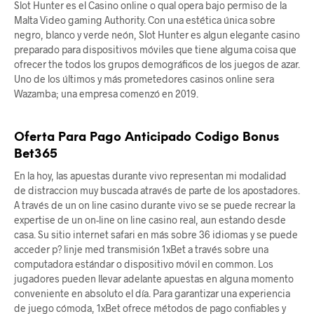
Slot Hunter es el Casino online o qual opera bajo permiso de la
Malta Video gaming Authority. Con una estética única sobre
negro, blanco y verde neón, Slot Hunter es algun elegante casino
preparado para dispositivos móviles que tiene alguma coisa que
ofrecer the todos los grupos demográficos de los juegos de azar.
Uno de los últimos y más prometedores casinos online sera
Wazamba; una empresa comenzó en 2019.
Oferta Para Pago Anticipado Codigo Bonus
Bet365
En la hoy, las apuestas durante vivo representan mi modalidad
de distraccion muy buscada através de parte de los apostadores.
A través de un on line casino durante vivo se se puede recrear la
expertise de un on-line on line casino real, aun estando desde
casa. Su sitio internet safari en más sobre 36 idiomas y se puede
acceder p? linje med transmisión 1xBet a través sobre una
computadora estándar o dispositivo móvil en common. Los
jugadores pueden llevar adelante apuestas en alguna momento
conveniente en absoluto el día. Para garantizar una experiencia
de juego cómoda, 1xBet ofrece métodos de pago confiables y