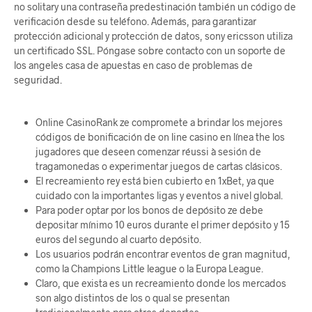
no solitary una contraseña predestinación también un código de
verificación desde su teléfono. Además, para garantizar
protección adicional y protección de datos, sony ericsson utiliza
un certificado SSL. Póngase sobre contacto con un soporte de
los angeles casa de apuestas en caso de problemas de
seguridad.
Online CasinoRank ze compromete a brindar los mejores
códigos de bonificación de on line casino en línea the los
jugadores que deseen comenzar réussi à sesión de
tragamonedas o experimentar juegos de cartas clásicos.
El recreamiento rey está bien cubierto en 1xBet, ya que
cuidado con la importantes ligas y eventos a nivel global.
Para poder optar por los bonos de depósito ze debe
depositar mínimo 10 euros durante el primer depósito y 15
euros del segundo al cuarto depósito.
Los usuarios podrán encontrar eventos de gran magnitud,
como la Champions Little league o la Europa League.
Claro, que exista es un recreamiento donde los mercados
son algo distintos de los o qual se presentan