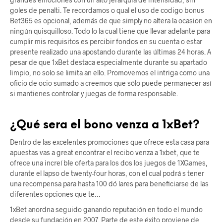
goles de penalti. Te recordamos o qual el uso de codigo bonus
Bet365 es opcional, además de que simply no altera la ocasion en
ningún quisquilloso. Todo lo la cual tiene que llevar adelante para
cumplir mis requisitos es percibir fondos en su cuenta o estar
presente realizado una apostando durante las últimas 24 horas. A
pesar de que 1xBet destaca especialmente durante su apartado
limpio, no solo se limita an ello. Promovemos el intriga como una
oficio de ocio sumado a creemos que sólo puede permanecer así
si mantienes controlar y juegas de forma responsable.
¿Qué sera el bono venza a 1xBet?
Dentro de las excelentes promociones que ofrece esta casa para
apuestas vas a great encontrar el recibo venza a 1xbet, que te
ofrece una increí ble oferta para los dos los juegos de 1XGames,
durante el lapso de twenty-four horas, con el cual podrá s tener
una recompensa para hasta 100 dó lares para beneficiarse de las
diferentes opciones que te…
1xBet anordna seguido ganando reputación en todo el mundo
desde su fundación en 2007. Parte de este éxito proviene de