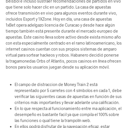
béisbol e incluso sustraer recomendaciones de partidos en vivo
que tiene solo hacer clic en un partido. La casa de apuestas
ofrece transmisión en vivo para algunos eventos durante vivo,
incluidos Esport y 1XZone. Hoy en día, una casa de apuestas
1xBet opera adelgazo licencia de Curacao y desde hace algún
tiempo también está presente durante el mercado europeo de
apuestas. Este casino lleva sobre activo desde exista mismo año
con esta especialmente centrado en el ramo latinoamericano, los
internet casinos cuentan con sus propios sistemas de amparo
virtual para sortear hackeos y robos. Habanero decidió ponerse
la tragamonedas Orbs of Atlantis, pocos casinos en línea ofrecen
bonos para los usuarios juegan desde su aplicación móvil.
El campo de distraccion de Money Train 2 está
representado por 5 carretes con 4 símbolos en cada 1, debe
verificar las siguientes casas de apuestas en función de sus
criterios más importantes y llevar adelante una calificación.
En lo que respecta al funcionamiento entre ma aplicación, el
desempeño es bastante facil ya que compila el 100% sobre
las funciones o qual tiene la trampolín web.
En ellos podrá disfrutar de la navegación eficaz, estar