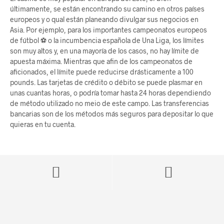
últimamente, se están encontrando su camino en otros países
europeos y o qual están planeando divulgar sus negocios en
Asia. Por ejemplo, para los importantes campeonatos europeos
de fútbol ⚽️ o la incumbencia española de Una Liga, los límites
son muy altos y, en una mayoría de los casos, no hay límite de
apuesta máxima. Mientras que afin de los campeonatos de
aficionados, el límite puede reducirse drásticamente a 100
pounds. Las tarjetas de crédito o débito se puede plasmar en
unas cuantas horas, o podría tomar hasta 24 horas dependiendo
de método utilizado no meio de este campo. Las transferencias
bancarias son de los métodos más seguros para depositar lo que
quieras en tu cuenta.