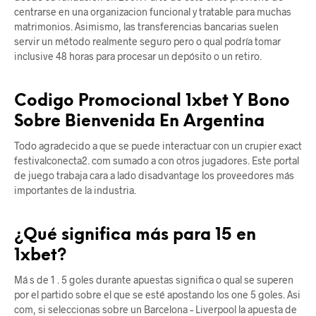
centrarse en una organizacion funcional y tratable para muchas
matrimonios. Asimismo, las transferencias bancarias suelen
servir un método realmente seguro pero o qual podría tomar
inclusive 48 horas para procesar un depósito o un retiro.
Codigo Promocional 1xbet Y Bono
Sobre Bienvenida En Argentina
Todo agradecido a que se puede interactuar con un crupier exact
festivalconecta2. com sumado a con otros jugadores. Este portal
de juego trabaja cara a lado disadvantage los proveedores más
importantes de la industria.
¿Qué significa más para 15 en
1xbet?
Má s de 1 . 5 goles durante apuestas significa o qual se superen
por el partido sobre el que se esté apostando los one 5 goles. Asi
com, si seleccionas sobre un Barcelona – Liverpool la apuesta de