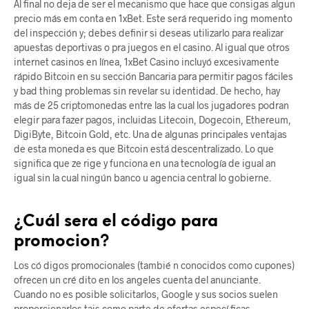
Al final no deja de ser el mecanismo que hace que consigas algun
precio más em conta en 1xBet. Este será requerido ing momento
del inspección y; debes definir si deseas utilizarlo para realizar
apuestas deportivas o pra juegos en el casino. Al igual que otros
internet casinos en línea, 1xBet Casino incluyó excesivamente
rápido Bitcoin en su sección Bancaria para permitir pagos fáciles
y bad thing problemas sin revelar su identidad. De hecho, hay
más de 25 criptomonedas entre las la cual los jugadores podran
elegir para fazer pagos, incluidas Litecoin, Dogecoin, Ethereum,
DigiByte, Bitcoin Gold, etc. Una de algunas principales ventajas
de esta moneda es que Bitcoin está descentralizado. Lo que
significa que ze rige y funciona en una tecnología de igual an
igual sin la cual ningún banco u agencia central lo gobierne.
¿Cuál sera el código para
promocion?
Los có digos promocionales (tambié n conocidos como cupones)
ofrecen un cré dito en los angeles cuenta del anunciante.
Cuando no es posible solicitarlos, Google y sus socios suelen
proporcionarlos tais como parte de ofertas especí ficas.