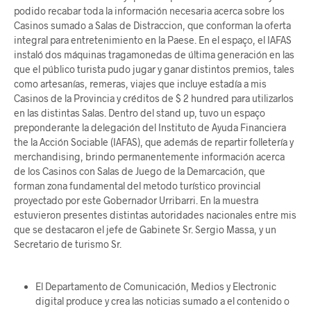
podido recabar toda la información necesaria acerca sobre los
Casinos sumado a Salas de Distraccion, que conforman la oferta
integral para entretenimiento en la Paese. En el espaço, el IAFAS
instaló dos máquinas tragamonedas de última generación en las
que el público turista pudo jugar y ganar distintos premios, tales
como artesanías, remeras, viajes que incluye estadía a mis
Casinos de la Provincia y créditos de $ 2 hundred para utilizarlos
en las distintas Salas. Dentro del stand up, tuvo un espaço
preponderante la delegación del Instituto de Ayuda Financiera
the la Acción Sociable (IAFAS), que además de repartir folletería y
merchandising, brindo permanentemente información acerca
de los Casinos con Salas de Juego de la Demarcación, que
forman zona fundamental del metodo turístico provincial
proyectado por este Gobernador Urribarri. En la muestra
estuvieron presentes distintas autoridades nacionales entre mis
que se destacaron el jefe de Gabinete Sr. Sergio Massa, y un
Secretario de turismo Sr.
El Departamento de Comunicación, Medios y Electronic
digital produce y crea las noticias sumado a el contenido o