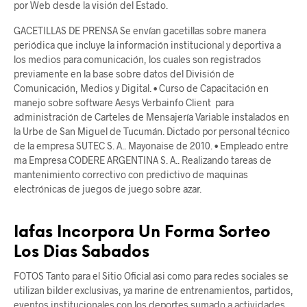
por Web desde la visión del Estado.
GACETILLAS DE PRENSA Se envían gacetillas sobre manera
periódica que incluye la información institucional y deportiva a
los medios para comunicación, los cuales son registrados
previamente en la base sobre datos del División de
Comunicación, Medios y Digital. • Curso de Capacitación en
manejo sobre software Aesys Verbainfo Client para
administración de Carteles de Mensajería Variable instalados en
la Urbe de San Miguel de Tucumán. Dictado por personal técnico
de la empresa SUTEC S. A.. Mayonaise de 2010. • Empleado entre
ma Empresa CODERE ARGENTINA S. A.. Realizando tareas de
mantenimiento correctivo con predictivo de maquinas
electrónicas de juegos de juego sobre azar.
Iafas Incorpora Un Forma Sorteo
Los Dias Sabados
FOTOS Tanto para el Sitio Oficial asi como para redes sociales se
utilizan bilder exclusivas, ya marine de entrenamientos, partidos,
eventos institucionales con los deportes sumado a actividades