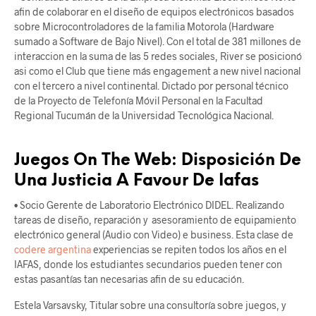
afin de colaborar en el diseño de equipos electrónicos basados
sobre Microcontroladores de la familia Motorola (Hardware
sumado a Software de Bajo Nivel). Con el total de 381 millones de
interaccion en la suma de las 5 redes sociales, River se posicionó
asi como el Club que tiene más engagement a new nivel nacional
con el tercero a nivel continental. Dictado por personal técnico
de la Proyecto de Telefonía Móvil Personal en la Facultad
Regional Tucumán de la Universidad Tecnológica Nacional.
Juegos On The Web: Disposición De
Una Justicia A Favour De Iafas
• Socio Gerente de Laboratorio Electrónico DIDEL. Realizando
tareas de diseño, reparación y asesoramiento de equipamiento
electrónico general (Audio con Video) e business. Esta clase de
codere argentina
experiencias se repiten todos los años en el
IAFAS, donde los estudiantes secundarios pueden tener con
estas pasantías tan necesarias afin de su educación.
Estela Varsavsky, Titular sobre una consultoría sobre juegos, y