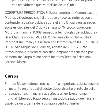
con actividades que ze realizan en un Club.
COBERTURA PERIODÍSTICA El Departamento de Comunicación,
Medios y Electronic digital produce y hace las noticias con el
contenido la cual se publica sobre el Sitio Oficial y en las redes
sociales oficiales del Club. • Seminario “Microcontroladores
Motorola – Familia HC908 sumado a Tecnologías de Soldadura y
Desoldadura sobre SMD y BGA”. Organizado por la Facultad
Regional Tucumán y el División de Electrónica de la F. Ur. T. de la
U. T. N. San Miguel de Tucumán, Agosto de 2003. • Curso
Introducción a la Neumática y sus Componentes dictado por
personal de Grupo Micro sobre Instituto Técnico Salesiano
Lorenzo Massa.
Cursos
Enrique Meyer, quienes recalcaron “la importancia del suceso en
un instante en el la cual el sector debe afrontar el reto de paliar
una grave crisis financiera que afecta a new la economía
mundial”. Mercado Pago sera un método de pago que nace a
través de un gigante de la compra y venta online en