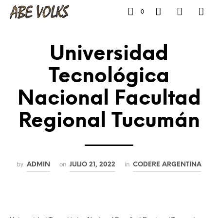
0
Universidad
Tecnológica
Nacional Facultad
Regional Tucumán
by
on
in
ADMIN
JULIO 21, 2022
CODERE ARGENTINA