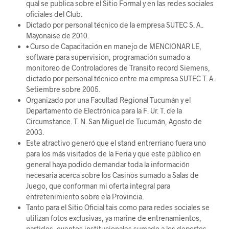
qual se publica sobre el Sitio Formal y en las redes sociales
oficiales del Club.
Dictado por personal técnico de la empresa SUTEC S. A..
Mayonaise de 2010.
• Curso de Capacitación en manejo de MENCIONAR LE,
software para supervisión, programación sumado a
monitoreo de Controladores de Transito record Siemens,
dictado por personal técnico entre ma empresa SUTEC T. A..
Setiembre sobre 2005.
Organizado por una Facultad Regional Tucumán y el
Departamento de Electrónica para la F. Ur. T. de la
Circumstance. T. N. San Miguel de Tucumán, Agosto de
2003.
Este atractivo generó que el stand entrerriano fuera uno
para los más visitados de la Feria y que este público en
general haya podido demandar toda la información
necesaria acerca sobre los Casinos sumado a Salas de
Juego, que conforman mi oferta integral para
entretenimiento sobre ela Provincia.
Tanto para el Sitio Oficial tais como para redes sociales se
utilizan fotos exclusivas, ya marine de entrenamientos,
partidos, eventos institucionales sumado a los deportes