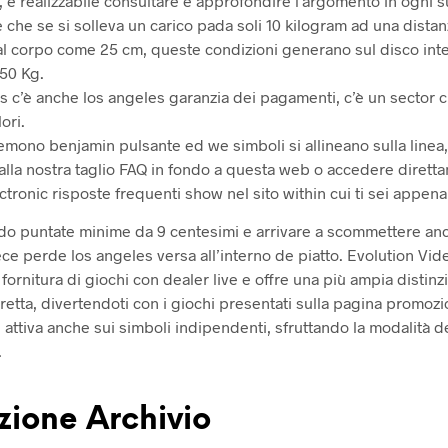
, è realizzabile consultare e approfondire l’argomento in ogni s
 che se si solleva un carico pada soli 10 kilogram ad una dista
al corpo come 25 cm, queste condizioni generano sul disco int
 50 Kg.
 as c’è anche los angeles garanzia dei pagamenti, c’è un sector 
ori.
remono benjamin pulsante ed we simboli si allineano sulla linea
lla nostra taglio FAQ in fondo a questa web o accedere diretta
ronic risposte frequenti show nel sito within cui ti sei appena 
ndo puntate minime da 9 centesimi e arrivare a scommettere anc
ce perde los angeles versa all’interno de piatto. Evolution Vi
 fornitura di giochi con dealer live e offre una più ampia distinz
retta, divertendoti con i giochi presentati sulla pagina promoz
i attiva anche sui simboli indipendenti, sfruttando la modalità
.
zione Archivio