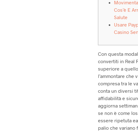
Movimentaz
Cos’è E Arr
Salute
Usare Payp
Casino Sen
Con questa modalit
convertiti in Real
superiore a quello
l’ammontare che vi
compresa tra le var
conta un diversi ti
affidabilità e sicu
aggiorna settiman
se non è come los
essere ripetuta e
palio che variano