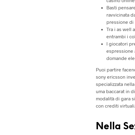
casino online
Basti pensare
ravvicinata d
pressione di
Tra i as well
entrambi i col
I giocatori p
espressione a
domande elect
Puoi partire face
sony ericsson inve
specializzata nella
uma baccarat in di
modalità di gara s
con crediti virtuali
Nella Se