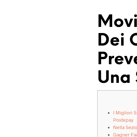
Movi
Dei 
Prev
Una 
I Migliori
Postepay
Nella Sezi
Gagner Fac