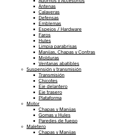
Adornos y Accesorios
Antenas
Calaveras
Defensas
Emblemas
Espejos / Hardware
Faros
Hules
Limpia parabrisas
Manijas, Chapas y Contras
Molduras
Ventanas abatibles
Suspensión y transmisión
Transmisión
Chicotes
Eje delantero
Eje trasero
Plataforma
Motor
Chapas y Manijas
Gomas y Hules
Paredes de fuego
Maletero
Chapas y Manijas