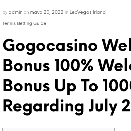
by
on
in
admin
mayo 20, 2022
LeoVegas Irland
Tennis Betting Guide
Gogocasino We
Bonus 100% We
Bonus Up To 100
Regarding July 