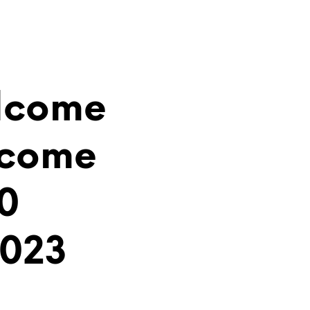
lcome
lcome
0
2023