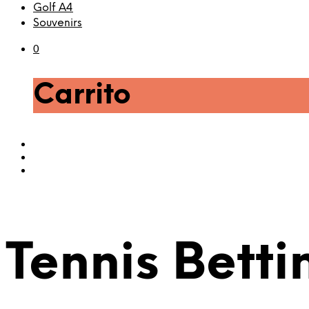
Golf A4
Souvenirs
0
Carrito
Tennis Betti