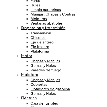
Faros
Hules
Limpia parabrisas
Manijas, Chapas y Contras
Molduras
Ventanas abatibles
Suspensión y transmisión
Transmisión
Chicotes
Eje delantero
Eje trasero
Plataforma
Motor
Chapas y Manijas
Gomas y Hules
Paredes de fuego
Maletero
Chapas y Manijas
Cubiertas
Flotadores de gasolina
Gomas y Hules
Eléctrico
Caja de fusibles