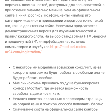
перечень возможностей, доступных для пользователей, в
приложении значительно меньше, чем на официальном
сайте. Линия, роспись, коэффициенты и выбор игр
категории «казино» в приложении оператора точно такой
же, как на десктопном сайте. Новичкам предлагается
демонстрационная версия для изучения тонкостей и
правил каждого слота. На выбор стандартная HTML-версия
и продвинутый SPA-интерфейс для настольных
компьютеров и ноутбуков
https://mostbet-casino-
uz24.com/registration/
.
С некоторыми моделями возможен конфликт, из-за
которого программа будет работать со сбоями или не
будет работать вообще.
Мне лично очень пришлась по душе букмекерская
контора Мостбет, где имеется возможность
заработать даже новичкам.
Никаких квестов, связанных с переводом страницы
на родной язык и поиском способа пополнить баланс.
Скачивание софта на официальном сайте конторы