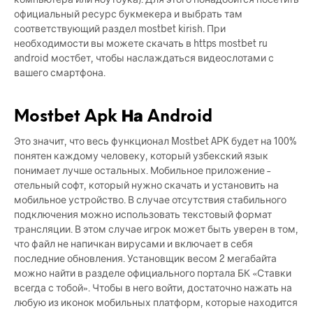
официальный ресурс букмекера и выбрать там
соответствующий раздел mostbet kirish. При
необходимости вы можете скачать в https mostbet ru
android мостбет, чтобы наслаждаться видеослотами с
вашего смартфона.
Mostbet Apk На Android
Это значит, что весь функционал Mostbet APK будет на 100%
понятен каждому человеку, который узбекский язык
понимает лучше остальных. Мобильное приложение –
отельный софт, который нужно скачать и установить на
мобильное устройство. В случае отсутствия стабильного
подключения можно использовать текстовый формат
трансляции. В этом случае игрок может быть уверен в том,
что файл не напичкан вирусами и включает в себя
последние обновления. Установщик весом 2 мегабайта
можно найти в разделе официального портала БК «Ставки
всегда с тобой». Чтобы в него войти, достаточно нажать на
любую из иконок мобильных платформ, которые находится