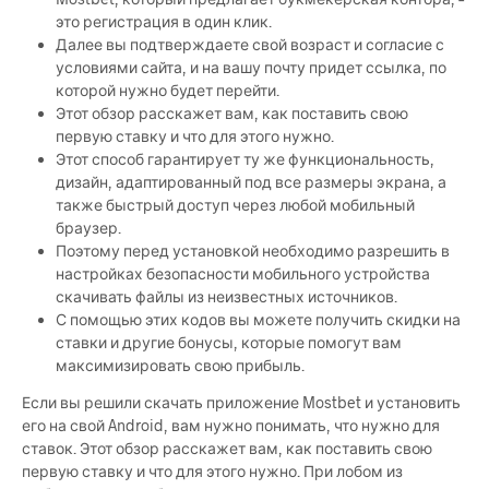
это регистрация в один клик.
Далее вы подтверждаете свой возраст и согласие с
условиями сайта, и на вашу почту придет ссылка, по
которой нужно будет перейти.
Этот обзор расскажет вам, как поставить свою
первую ставку и что для этого нужно.
Этот способ гарантирует ту же функциональность,
дизайн, адаптированный под все размеры экрана, а
также быстрый доступ через любой мобильный
браузер.
Поэтому перед установкой необходимо разрешить в
настройках безопасности мобильного устройства
скачивать файлы из неизвестных источников.
С помощью этих кодов вы можете получить скидки на
ставки и другие бонусы, которые помогут вам
максимизировать свою прибыль.
Если вы решили скачать приложение Mostbet и установить
его на свой Android, вам нужно понимать, что нужно для
ставок. Этот обзор расскажет вам, как поставить свою
первую ставку и что для этого нужно. При лобом из