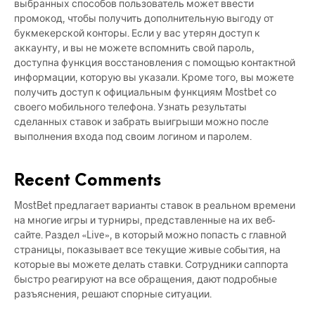
выбранных способов пользователь может ввести
промокод, чтобы получить дополнительную выгоду от
букмекерской конторы. Если у вас утерян доступ к
аккаунту, и вы не можете вспомнить свой пароль,
доступна функция восстановления с помощью контактной
информации, которую вы указали. Кроме того, вы можете
получить доступ к официальным функциям Mostbet со
своего мобильного телефона. Узнать результаты
сделанных ставок и забрать выигрыши можно после
выполнения входа под своим логином и паролем.
Recent Comments
MostBet предлагает варианты ставок в реальном времени
на многие игры и турниры, представленные на их веб-
сайте. Раздел «Live», в который можно попасть с главной
страницы, показывает все текущие живые события, на
которые вы можете делать ставки. Сотрудники саппорта
быстро реагируют на все обращения, дают подробные
разъяснения, решают спорные ситуации.