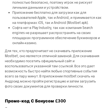
полностью безопасно, поэтому игрок не рискует
личными данными и устройством.
Приложение бесплатно для загрузки как для
пользователей Apple, так и Android, и принимается как
на платформах iOS, так и Android (Mostbet apk).
Софта нет в Play Industry, так как компания Search
engines не разрешает распространять на своих
площадках программное обеспечение букмекеров и
онлайн-казино.
Для тех, кто предпочитает не скачивать приложение
Mostbet, оно является отличной заменой. Для скачивания
необходимо посетить официальный сайт и
воспользоваться указанной там ссылкой. Все это дает
возможность быстро найти любые спортивные события
всего за пару минут. В приложении mostbet скачать на
Андроид можно пройти регистрацию и затем загрузить
фото своих документов для проверки личности.
Промо-код С Бонусом £300