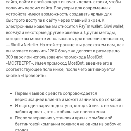
сайта, войти в свой аккаунт и начать делать ставки, чтобы
получить версию сайта. Браузеры для современных
устройств имеют возможность создавать ярлык для
быстрого доступа к сайту через главный экран. К
электронным кошелькам относятся PayTm wallet, Qiwi wallet,
ecoPayz и некоторые другие кошельки. Другие методы,
которые вы можете использовать для внесения депозитов,
— Skrill и Neteller. На этой странице мы расскажем вам, как
вы можете получить 125% бонус на депозит в размере до
300 евро при использовании промокода MostBet
«MOSTBETPT». Имея промокод MostBet, введите его в
соответствующее поле ниже, после чего активируется
кнопка «Проверить».
Первый вывод средств сопровождается
верификацией клиента и может занимать до 72 часов.
И еще один вариант доступа, который никто не может
заблокировать, это – мобильные приложения.
После завершения установки ярлык с эмблемой
беттинговой компании появится на одном из рабочих
столов.