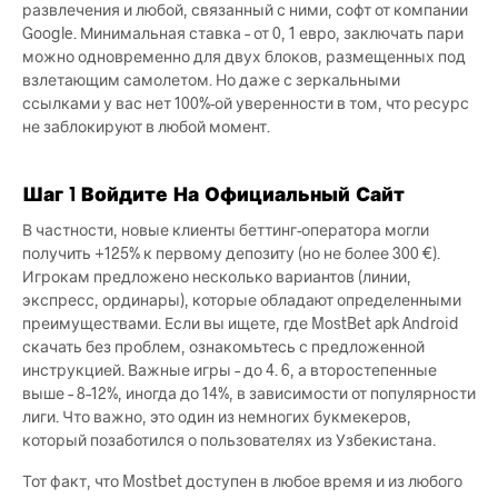
развлечения и любой, связанный с ними, софт от компании
Google. Минимальная ставка – от 0, 1 евро, заключать пари
можно одновременно для двух блоков, размещенных под
взлетающим самолетом. Но даже с зеркальными
ссылками у вас нет 100%-ой уверенности в том, что ресурс
не заблокируют в любой момент.
Шаг 1 Войдите На Официальный Сайт
В частности, новые клиенты беттинг-оператора могли
получить +125% к первому депозиту (но не более 300 €).
Игрокам предложено несколько вариантов (линии,
экспресс, ординары), которые обладают определенными
преимуществами. Если вы ищете, где MostBet apk Android
скачать без проблем, ознакомьтесь с предложенной
инструкцией. Важные игры – до 4. 6, а второстепенные
выше – 8–12%, иногда до 14%, в зависимости от популярности
лиги. Что важно, это один из немногих букмекеров,
который позаботился о пользователях из Узбекистана.
Тот факт, что Mostbet доступен в любое время и из любого