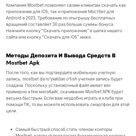
Компания Mostbet позволяет своим клиентам скачать как
приложение для iOS, так и приложения Мостбет для
Android в 2023. Требование по отыгрышу бесплатных
вращений составляет 30 раз больше суммы бонуса.
Нажмите кнопку “Скачать приложение” в шапке нашего
сайта или кнопку “Скачать для iOS” ниже.
Методы Депозита И Вывода Средств В
Mostbet Apk
После того, как вы подтвердите мобильную учетную
запись, mostbet da roʻyxatdan oʻtish учетная запись будет
создана. Поскольку установочный файл имеет вес
примерно a few мегабайт, скачивание Mostbet APK будет
весьма быстрым. Если вам неудобно играть в клубе при
помощи ПК, то вы можете использовать смартфон для этой
цели.
Самый быстрый способ стать членом конторы
Mostbet, который предлагает букмекерская контора, –