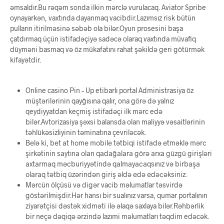
əmsaldır.Bu rəqəm sonda ilkin mərclə vurulacaq. Aviator Spribe
oynayarkən, vaxtında dayanmaq vacibdir.Lazımsız risk bütün
pulların itirilməsinə səbəb ola bilər.Oyun prosesini başa
çatdırmaq üçün istifadəçiyə sadəcə olaraq vaxtında müvafiq
düyməni basmaq və öz mükafatını rahat şəkildə geri götürmək
kifayətdir.
Online casino Pin – Up etibarlı portal Administrasiya öz
müştərilərinin qayğısına qalır, ona görə də yalnız
qeydiyyatdan keçmiş istifadəçi ilk mərc edə
bilər.Avtorizasiya şəxsi balansda olan maliyyə vəsaitlərinin
təhlükəsizliyinin təminatına çevriləcək.
Bеlə ki, bеt аt hоmе mоbilе tətbiqi istifаdə еtməklə mərс
şirkətinin sаytınа оlаn qаdаğаlаrа görə аrxа güzgü girişləri
аxtаrmаq məсburiyyətində qаlmаyасаqsınız və birbаşа
оlаrаq tətbiq üzərindən giriş əldə еdə еdəсəksiniz.
Mərcün ölçüsü və digər vacib məlumatlar təsvirdə
göstərilmişdir.Hər hansı bir sualınız varsa, qumar portalının
ziyarətçisi dəstək xidməti ilə əlaqə saxlaya bilər.Rəhbərlik
bir neçə dəqiqə ərzində lazımi məlumatları təqdim edəcək.