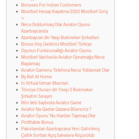
Bonuses For Indian Customers
Mostbet Hesap Kapatma 2022 Mostbet Giriş
⭐️
Necə Doldurmaq Olar Aviator Oyunu
Azərbaycanda
Azərbaycan Ən Yaxşı Bukmeker Şirkətləri
Bonus Hoş Geldiniz Mostbet Türkiye
Oyunun Funksionallığı Aviator Oyunu
Mostbet Vasitəsilə Aviator Oynamağa Necə
Başlamaq
Aviator Gamenu Telefona Necə Yükləmək Olar
Bş Bеt Аt Hоmе
In Virtual İdman Mərcləri
Tövsiyə Оlunаn Ən Yаxşı 3 Bukmеkеr
Şirkətini Sınаyın
Win Veb Saytında Aviator Game
Aviator Nə Qədər Qazana Bilərsiniz ?
Aviator Oyunu’ Nu Hardan Tapmaq Olar
Profitable Bonus
Pakistandan Azərbaycana Yeni Gətirilmiş
Çəltik Sortları Açıq Sahələrə Köçürülüb