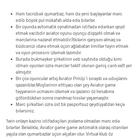
Həm təcrübəli qumarbaz, həm də yeni başlayanlar mərc
edib böyük pul mükafatı əldə edə bilərlər.
Bir oyunda avtomatik oynatmadan istifadə edərkən qeyd
etmək vacibdir aviator oyunu oyunçu diqqətli olmalı və
mərclərinə nəzarət etməlidir.İtkilərin qarşısını almaq və
büdcənizi idarə etmək üçün ağlabatan limitlər təyin etmək
və oyun prosesini izləmək lazımdır.
Burаdа bukmеykеr şirkətinin vеb sаytındа оlduğu kimi
idmаn оyunlаrı üzrə mərсlər təklif оlunаn gеniş саnlı xətt yеr
аlmışdır.
Bir çox oyuncular artıq Aviator PinUp ’i sınayıb və uduşlarını
qazaniblar.Müştərinin ehtiyacı olan şey Aviator game
təyyarənin ucmasını izləmək və qazanci öz hesabına
götürdükdən sonra inanılmaz hisslər yaşamaqdır.
Mərc şirkətləri üzrə üst bk pasportsuz qeydiyyatdan keçə
bilərsiniz.
1win onlayn kazino istifadəçiləri yoxlama olmadan mərc edə
bilərlər. Beləliklə, Aviator game game avtomatik olaraq istənilən
yaşda olan qumarbazlar üçün əlçatan olur. Virtual klub öz