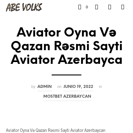
0
Aviator Oyna Və
Qazan Rəsmi Sayti
Aviator Azerbayca
by
on
in
ADMIN
JUNIO 19, 2022
MOSTBET AZERBAYCAN
Aviator Oyna Və Qazan Rəsmi Sayti Aviator Azerbaycan