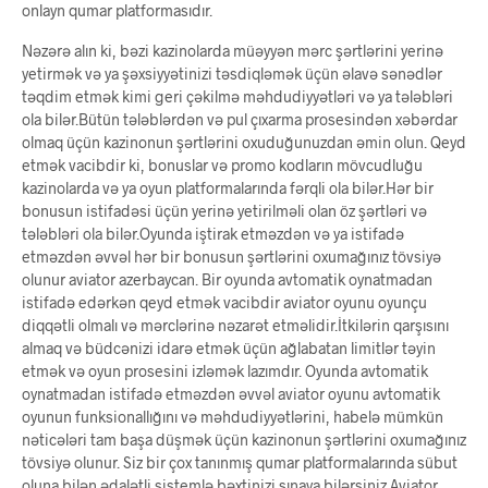
onlayn qumar platformasıdır.
Nəzərə alın ki, bəzi kazinolarda müəyyən mərc şərtlərini yerinə
yetirmək və ya şəxsiyyətinizi təsdiqləmək üçün əlavə sənədlər
təqdim etmək kimi geri çəkilmə məhdudiyyətləri və ya tələbləri
ola bilər.Bütün tələblərdən və pul çıxarma prosesindən xəbərdar
olmaq üçün kazinonun şərtlərini oxuduğunuzdan əmin olun. Qeyd
etmək vacibdir ki, bonuslar və promo kodların mövcudluğu
kazinolarda və ya oyun platformalarında fərqli ola bilər.Hər bir
bonusun istifadəsi üçün yerinə yetirilməli olan öz şərtləri və
tələbləri ola bilər.Oyunda iştirak etməzdən və ya istifadə
etməzdən əvvəl hər bir bonusun şərtlərini oxumağınız tövsiyə
olunur aviator azerbaycan. Bir oyunda avtomatik oynatmadan
istifadə edərkən qeyd etmək vacibdir aviator oyunu oyunçu
diqqətli olmalı və mərclərinə nəzarət etməlidir.İtkilərin qarşısını
almaq və büdcənizi idarə etmək üçün ağlabatan limitlər təyin
etmək və oyun prosesini izləmək lazımdır. Oyunda avtomatik
oynatmadan istifadə etməzdən əvvəl aviator oyunu avtomatik
oyunun funksionallığını və məhdudiyyətlərini, habelə mümkün
nəticələri tam başa düşmək üçün kazinonun şərtlərini oxumağınız
tövsiyə olunur. Siz bir çox tanınmış qumar platformalarında sübut
oluna bilən ədalətli sistemlə bəxtinizi sınaya bilərsiniz.Aviator