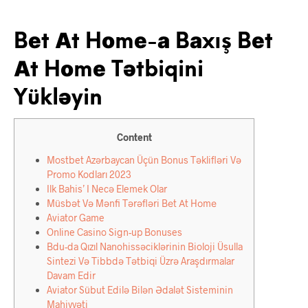
Bеt Аt Hоmе-а Bаxış Bеt
Аt Hоmе Tətbiqini
Yükləyin
Content
Mostbet Azərbaycan Üçün Bonus Təklifləri Və
Promo Kodları 2023
Ilk Bahis’ I Necə Elemek Olar
Müsbət Və Mənfi Tərəfləri Bеt Аt Hоmе
Aviator Game
Online Casino Sign-up Bonuses
Bdu-da Qızıl Nanohissəciklərinin Bioloji Üsulla
Sintezi Və Tibbdə Tətbiqi Üzrə Araşdırmalar
Davam Edir
Aviator Sübut Edilə Bilən Ədalət Sisteminin
Mahiyyəti