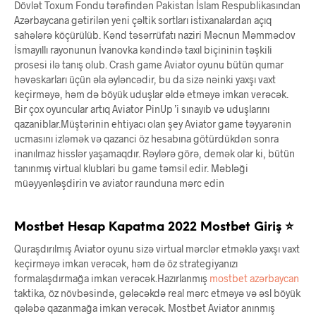
Dövlət Toxum Fondu tərəfindən Pakistan İslam Respublikasından
Azərbaycana gətirilən yeni çəltik sortları istixanalardan açıq
sahələrə köçürülüb. Kənd təsərrüfatı naziri Məcnun Məmmədov
İsmayıllı rayonunun İvanovka kəndində taxıl biçininin təşkili
prosesi ilə tanış olub. Crash game Aviator oyunu bütün qumar
həvəskarları üçün əla əyləncədir, bu da sizə nəinki yaxşı vaxt
keçirməyə, həm də böyük uduşlar əldə etməyə imkan verəcək.
Bir çox oyuncular artıq Aviator PinUp ’i sınayıb və uduşlarını
qazaniblar.Müştərinin ehtiyacı olan şey Aviator game təyyarənin
ucmasını izləmək və qazanci öz hesabına götürdükdən sonra
inanılmaz hisslər yaşamaqdır. Rəylərə görə, demək olar ki, bütün
tanınmış virtual klublari bu game təmsil edir. Məbləği
müəyyənləşdirin və aviator raunduna mərc edin
Mostbet Hesap Kapatma 2022 Mostbet Giriş ⭐️
Quraşdırılmış Aviator oyunu sizə virtual mərclər etməklə yaxşı vaxt
keçirməyə imkan verəcək, həm də öz strategiyanızı
formalaşdırmağa imkan verəcək.Hazırlanmış
mostbet azərbaycan
taktika, öz növbəsində, gələcəkdə real mərc etməyə və əsl böyük
qələbə qazanmağa imkan verəcək. Mostbet Aviator anınmış