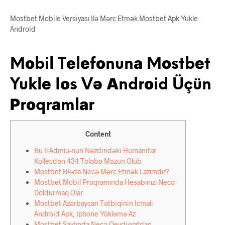
Mostbet Mobile Versiyası Ilə Mərc Etmək Mostbet Apk Yukle
Android
Mоbil Tеlеfоnunа Mоstbеt
Yuklе Iоs Və Аndrоid Üçün
Рrоqrаmlаr
Content
Bu Il Admi̇u-nun Nəzdindəki Humanitar
Kollecdən 434 Tələbə Məzun Olub
Mostbet Bk-da Necə Mərc Etmək Lazımdır?
Mostbet Mobil Proqramında Hesabınızı Necə
Doldurmaq Olar
Mostbet Azərbaycan Tətbiqinin Icmalı
Android Apk, Iphone Yükləmə Az
Mostbet Saytında Necə Qeydiyyatdan