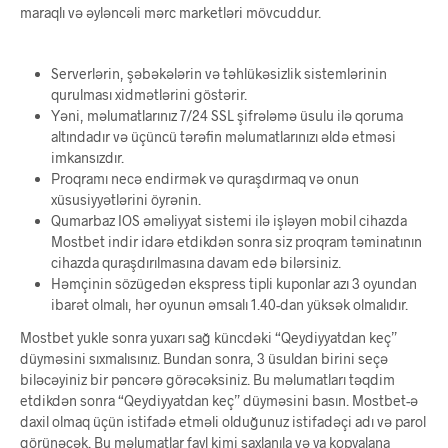
maraqlı və əyləncəli mərc marketləri mövcuddur.
Serverlərin, şəbəkələrin və təhlükəsizlik sistemlərinin
qurulması xidmətlərini göstərir.
Yəni, məlumatlarınız 7/24 SSL şifrələmə üsulu ilə qoruma
altındadır və üçüncü tərəfin məlumatlarınızı əldə etməsi
imkansızdır.
Proqramı necə endirmək və quraşdırmaq və onun
xüsusiyyətlərini öyrənin.
Qumarbaz IOS əməliyyat sistemi ilə işləyən mobil cihazda
Mostbet indir idarə etdikdən sonra siz proqram təminatının
cihazda quraşdırılmasına davam edə bilərsiniz.
Həmçinin sözügedən ekspress tipli kuponlar azı 3 oyundan
ibarət olmalı, hər oyunun əmsalı 1.40-dan yüksək olmalıdır.
Mostbet yukle sonra yuxarı sağ küncdəki “Qeydiyyatdan keç”
düyməsini sıxmalısınız. Bundan sonra, 3 üsuldan birini seçə
biləcəyiniz bir pəncərə görəcəksiniz. Bu məlumatları təqdim
etdikdən sonra “Qeydiyyatdan keç” düyməsini basın. Mostbet-ə
daxil olmaq üçün istifadə etməli olduğunuz istifadəçi adı və parol
görünəcək. Bu məlumatlar fayl kimi saxlanıla və ya kopyalana