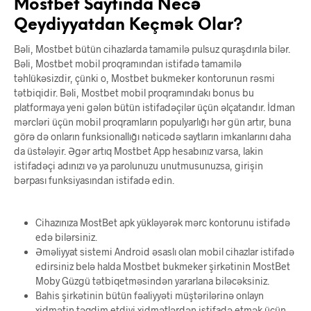
Mostbet Saytında Necə
Qeydiyyatdan Keçmək Olar?
Bəli, Mostbet bütün cihazlarda tamamilə pulsuz quraşdırıla bilər.
Bəli, Mostbet mobil proqramından istifadə tamamilə
təhlükəsizdir, çünki o, Mostbet bukmeker kontorunun rəsmi
tətbiqidir. Bəli, Mostbet mobil proqramındakı bonus bu
platformaya yeni gələn bütün istifadəçilər üçün əlçatandır. İdman
mərcləri üçün mobil proqramların populyarlığı hər gün artır, buna
görə də onların funksionallığı nəticədə saytların imkanlarını daha
da üstələyir. Əgər artıq Mostbet App hesabınız varsa, lakin
istifadəçi adınızı və ya parolunuzu unutmusunuzsa, girişin
bərpası funksiyasından istifadə edin.
Cihazınıza MostBet apk yükləyərək mərc kontorunu istifadə
edə bilərsiniz.
Əməliyyat sistemi Android əsaslı olan mobil cihazlar istifadə
edirsiniz belə halda Mostbet bukmeker şirkətinin MostBet
Moby Güzgü tətbiqetməsindən yararlana biləcəksiniz.
Bahis şirkətinin bütün fəaliyyəti müştərilərinə onlayn
xidmətin təqdim etdiyi xidmətlərdən istifadə etmək üçün