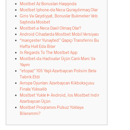
Mostbet Az Bonusları Haqqında
Mostbet Iphone-da Necə Quraşdırmaq Olar
Giris Və Qeydiyyat, Bonuslar Bukmeker Veb
Saytında Mosbet
Mostbet-ə Necə Daxil Olmaq Olar?
Android Cihazlarda Mostbet Mobil Versiyası
“mançester Yunayted” Qapıçı Transferini Bu
Həftə Həll Edə Bilər
In Regards To The Mostbet App
Mostbet-də Hadisələr Üçün Canlı Mərc Və
Yayım
“etopaz” 105 Yaşlı Azərbaycan Polisini Belə
Təbrik Etdi
Avropa Oyunları: Azərbaycan Kikboksçusu
Finala Yüksəlib
Mostbet Yukle ᐈ Android, Ios Mostbet Indir
Azərbaycan Üçün
Mostbet Proqramını Pulsuz Yükləyə
Bilərəmmi?