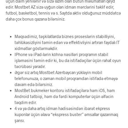
üçün daim yenilənir və sizə lazım olan bütün məlumatları qeyd
edir. Mostbet AZ sizə uyğun olan idman mərclərini təklif edir,
futbol, ​​basketbol, ​​tennis və s. Saytda aktiv olduğunuz müddətcə
daha çox bonus qazana bilərsiniz.
Məqsədimiz, təşkilatlarda biznes proseslərin stabilliyini,
təhlükəsizliyini təmin edən və effektivliyini artıran faydalı IT
xidmətlər göstərməkdir.
IPhone və iPad-lərin köhnə nəsilləri proqramın stabil
işləməsini təmin edir ki, bu da istifadəçilər üçün rahat oyun
təcrübəsi yaradır.
Əgər siz artıq Mostbet Azerbaycan yükləyin mobil
telefonunuza, o zaman mobil proqramdan istifadə etməyə
davam edə bilərsiniz.
MostBet bukmeker kontoru istifadəçilərə həm iOS, həm
Android tətbiqi, həm də fərdi komputerlər üçün əlfəcin
təqdim edir.
4 və ya daha artıq idman hadisəsindən ibarət ekpress
kuponlar üçün əlavə “ekspress buster” əmsallar qazanmaq
şansı.