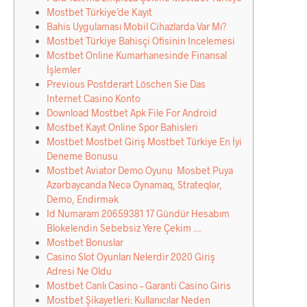
Mostbet Türkiye’de Kayıt
Bahis Uygulaması Mobil Cihazlarda Var Mı?
Mostbet Türkiye Bahisçi Ofisinin Incelemesi
Mostbet Online Kumarhanesinde Finansal
İşlemler
Previous Postderart Löschen Sie Das
Internet Casino Konto
Download Mostbet Apk File For Android
Mostbet Kayıt Online Spor Bahisleri
Mostbet Mostbet Giriş Mostbet Türkiye En İyi
Deneme Bonusu
Mostbet Aviator Demo Oyunu ️ Mosbet Puya
Azərbaycanda Necə Oynamaq, Strateqlər,
Demo, Endirmək
Id Numaram 20659381 17 Gündür Hesabım
Blokelendin Sebebsiz Yere Çekim …
Mostbet Bonuslar
Casino Slot Oyunları Nelerdir 2020 Giriş
Adresi Ne Oldu
Mostbet Canlı Casino – Garanti Casino Giris
Mostbet Şikayetleri: Kullanıcılar Neden