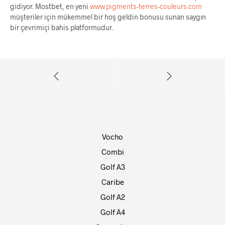
gidiyor. Mostbet, en yeni
www.pigments-terres-couleurs.com
müşteriler için mükemmel bir hoş geldin bonusu sunan saygın
bir çevrimiçi bahis platformudur.
Vocho
Combi
Golf A3
Caribe
Golf A2
Golf A4