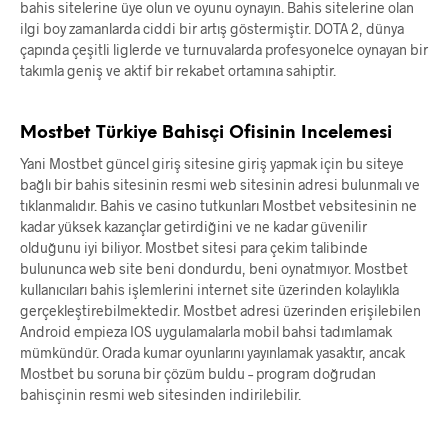
bahis sitelerine üye olun ve oyunu oynayın. Bahis sitelerine olan
ilgi boy zamanlarda ciddi bir artış göstermiştir. DOTA 2, dünya
çapında çeşitli liglerde ve turnuvalarda profesyonelce oynayan bir
takımla geniş ve aktif bir rekabet ortamına sahiptir.
Mostbet Türkiye Bahisçi Ofisinin Incelemesi
Yani Mostbet güncel giriş sitesine giriş yapmak için bu siteye
bağlı bir bahis sitesinin resmi web sitesinin adresi bulunmalı ve
tıklanmalıdır. Bahis ve casino tutkunları Mostbet vebsitesinin ne
kadar yüksek kazançlar getirdiğini ve ne kadar güvenilir
olduğunu iyi biliyor. Mostbet sitesi para çekim talibinde
bulununca web site beni dondurdu, beni oynatmıyor. Mostbet
kullanıcıları bahis işlemlerini internet site üzerinden kolaylıkla
gerçekleştirebilmektedir. Mostbet adresi üzerinden erişilebilen
Android empieza IOS uygulamalarla mobil bahsi tadımlamak
mümkündür. Orada kumar oyunlarını yayınlamak yasaktır, ancak
Mostbet bu soruna bir çözüm buldu – program doğrudan
bahisçinin resmi web sitesinden indirilebilir.