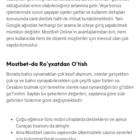
olduğundan emin olabileceğiniz anlamına gelir. Veya bonus
işlemlerinde sorun yaşayan üyeler şartlar ve kullanım detayları
konusunda canlı destek hattı ile irtibat kurabilmektedir. Yani
Google ağından herhangi bir arama ile siteye giriş yapabilmek
mümkün değildir. Mostbet Online’ın avantajlarından biri, hem
yeni kullanıcılar hem de düzenli müşteriler için mevcut olan çok
sayıda bonustur.
Mostbet-da Ro’yxatdan O’tish
Burada bahis oynamaktan çok keyif alıyorum, oranlar gerçekten
çok iyi ve bahis oynayabilecekleri çok çeşitli spor türleri va.
Cevabını bulmak için temeline inerek nasıl oynandığını bir g?zden
ge?irelim. Sayılan bu şekerlerin değerleri, sayılarına göre size
getirileri türlerine göre değişmektedir.
Çoğu eğlence türü mobil cihazlarda desteklenir ve ayrıca
Curaçao lisansını da almıştır.
Ama Mostbet casino sayesinde ülkemizdeki casino severler
için bulunmaz fırsat sunmuştur.