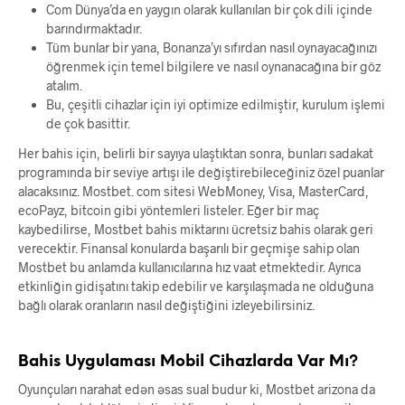
Com Dünya’da en yaygın olarak kullanılan bir çok dili içinde
barındırmaktadır.
Tüm bunlar bir yana, Bonanza’yı sıfırdan nasıl oynayacağınızı
öğrenmek için temel bilgilere ve nasıl oynanacağına bir göz
atalım.
Bu, çeşitli cihazlar için iyi optimize edilmiştir, kurulum işlemi
de çok basittir.
Her bahis için, belirli bir sayıya ulaştıktan sonra, bunları sadakat
programında bir seviye artışı ile değiştirebileceğiniz özel puanlar
alacaksınız. Mostbet. com sitesi WebMoney, Visa, MasterCard,
ecoPayz, bitcoin gibi yöntemleri listeler. Eğer bir maç
kaybedilirse, Mostbet bahis miktarını ücretsiz bahis olarak geri
verecektir. Finansal konularda başarılı bir geçmişe sahip olan
Mostbet bu anlamda kullanıcılarına hız vaat etmektedir. Ayrıca
etkinliğin gidişatını takip edebilir ve karşılaşmada ne olduğuna
bağlı olarak oranların nasıl değiştiğini izleyebilirsiniz.
Bahis Uygulaması Mobil Cihazlarda Var Mı?
Oyunçuları narahat edən əsas sual budur ki, Mostbet arizona da