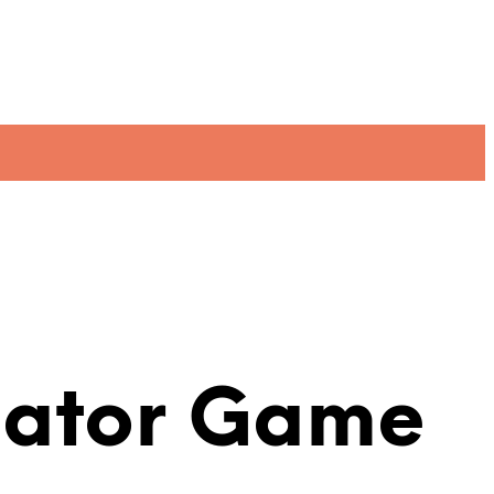
iator Game