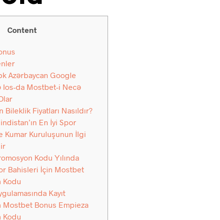
Content
onus
nler
pk Azərbaycan Google
 Ios-da Mostbet-i Necə
Olar
 Bileklik Fiyatları Nasıldır?
ndistan’ın En İyi Spor
e Kumar Kuruluşunun İlgi
ir
romosyon Kodu Yılında
or Bahisleri İçin Mostbet
 Kodu
ygulamasında Kayıt
in Mostbet Bonus Empieza
 Kodu