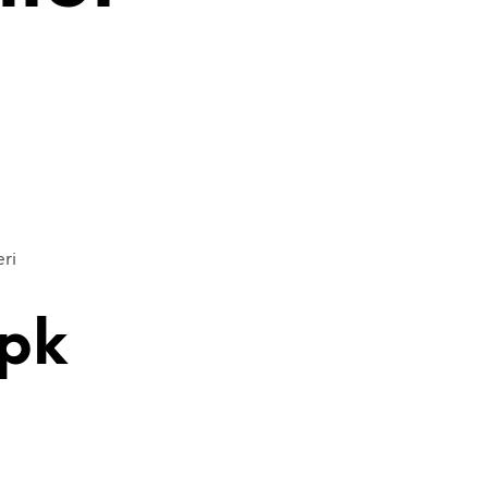
eri
pk