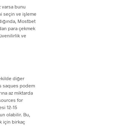
ız varsa bunu
ni seçin ve işleme
ldığında, Mostbet
zdan para çekmek
venilirlik ve
ekilde diğer
 os saques podem
rına az miktarda
sources for
esi 12-15
n olabilir. Bu,
 için birkaç