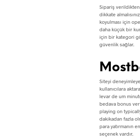
Sipariş verildikte
dikkate almalısını
koyulması için ope
daha küçük bir ku
için bir kategori 
güvenlik sağlar.
Mostb
Siteyi deneyimleye
kullanıcılara akt
levar de um minuto
bedava bonus verme
playing on typical
dakikadan fazla ol
para yatırmanın en
seçenek vardır.