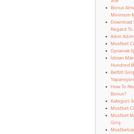
Site
Bonus Alma
Minimum M
Download M
Regard To
Adım Adım 
Mostbet C
Oynamak Iç
İdman Mər
Hundred B
Bettilt Giri
Yapamıyo
How To Re
Bonus?
Kategori: 
Mostbet C
Mostbet Mo
Giriş
Mostbetca