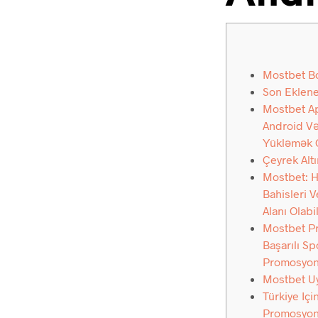
Mostbet B
Son Eklene
Mostbet A
Android Və
Yükləmək 
Çeyrek Altın
Mostbet: Hi
Bahisleri V
Alanı Olabil
Mostbet P
Başarılı Sp
Promosyon
Mostbet U
Türkiye Iç
Promosyon