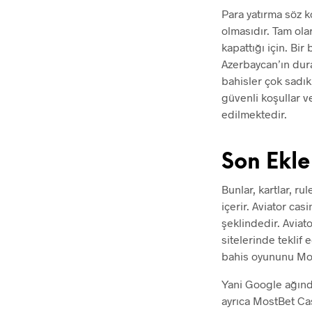
Para yatırma söz k
olmasıdır. Tam ola
kapattığı için. Bir
Azerbaycan’ın dura
bahisler çok sadık 
güvenli koşullar ve
edilmektedir.
Son Ekle
Bunlar, kartlar, ru
içerir. Aviator ca
şeklindedir. Aviat
sitelerinde teklif
bahis oyununu Mos
Yani Google ağınd
ayrıca MostBet Casi