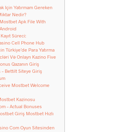
k Için Yatırmam Gereken
iktar Nedir?
ostbet Apk File With
 Android
Kayıt Süreci:
asino Cell Phone Hub
in Türkiye’de Para Yatırma
cləri Və Onlayn Kazino Five
onus Qazanın Giriş
ş – Bettilt Siteye Giriş
rum
ceive Mostbet Welcome
Mostbet Kazinosu
om – Actual Bonuses
stbet Giriş Mostbet Hızlı
sino Com Oyun Sitesinden