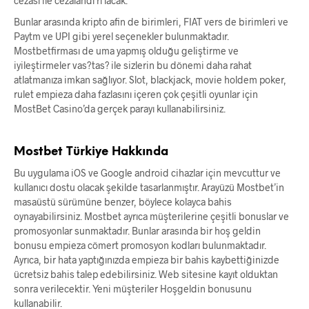
cezası ile cezalandı rı lacak.
Bunlar arasında kripto afin de birimleri, FIAT vers de birimleri ve
Paytm ve UPI gibi yerel seçenekler bulunmaktadır.
Mostbetfirması de uma yapmış olduğu geliştirme ve
iyileştirmeler vas?tas? ile sizlerin bu dönemi daha rahat
atlatmanıza imkan sağlıyor. Slot, blackjack, movie holdem poker,
rulet empieza daha fazlasını içeren çok çeşitli oyunlar için
MostBet Casino’da gerçek parayı kullanabilirsiniz.
Mostbet Türkiye Hakkında
Bu uygulama iOS ve Google android cihazlar için mevcuttur ve
kullanıcı dostu olacak şekilde tasarlanmıştır. Arayüzü Mostbet’in
masaüstü sürümüne benzer, böylece kolayca bahis
oynayabilirsiniz. Mostbet ayrıca müşterilerine çeşitli bonuslar ve
promosyonlar sunmaktadır. Bunlar arasında bir hoş geldin
bonusu empieza cömert promosyon kodları bulunmaktadır.
Ayrıca, bir hata yaptığınızda empieza bir bahis kaybettiğinizde
ücretsiz bahis talep edebilirsiniz. Web sitesine kayıt olduktan
sonra verilecektir. Yeni müşteriler Hoşgeldin bonusunu
kullanabilir.