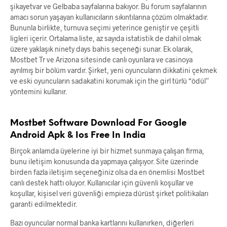
şikayetvar ve Gelbaba sayfalarına bakıyor. Bu forum sayfalarının
amacı sorun yaşayan kullanıcıların sıkıntılarına çözüm olmaktadır.
Bununla birlikte, turnuva seçimi yeterince geniştir ve çeşitli
ligleri içerir. Ortalama liste, az sayıda istatistik de dahil olmak
üzere yaklaşık ninety days bahis seçeneği sunar. Ek olarak,
Mostbet Tr ve Arizona sitesinde canlı oyunlara ve casinoya
ayrılmış bir bölüm vardır. Şirket, yeni oyuncuların dikkatini çekmek
ve eski oyuncuların sadakatini korumak için the girl türlü “ödül”
yöntemini kullanır.
Mostbet Software Download For Google
Android Apk & Ios Free In India
Birçok anlamda üyelerine iyi bir hizmet sunmaya çalışan firma,
bunu iletişim konusunda da yapmaya çalışıyor. Site üzerinde
birden fazla iletişim seçeneğiniz olsa da en önemlisi Mostbet
canlı destek hattı oluyor. Kullanıcılar için güvenli koşullar ve
koşullar, kişisel veri güvenliği empieza dürüst şirket politikaları
garanti edilmektedir.
Bazı oyuncular normal banka kartlarını kullanırken, diğerleri