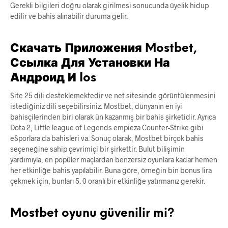
Gerekli bilgileri doğru olarak girilmesi sonucunda üyelik hidup
edilir ve bahis alınabilir duruma gelir.
Скачать Приложения Mostbet,
Ссылка Для Установки На
Андроид И Ios
Site 25 dili desteklemektedir ve net sitesinde görüntülenmesini
istediğiniz dili seçebilirsiniz. Mostbet, dünyanın en iyi
bahisçilerinden biri olarak ün kazanmış bir bahis şirketidir. Ayrıca
Dota 2, Little league of Legends empieza Counter-Strike gibi
eSporlara da bahisleri va. Sonuç olarak, Mostbet birçok bahis
seçeneğine sahip çevrimiçi bir şirkettir. Bulut bilişimin
yardımıyla, en popüler maçlardan benzersiz oyunlara kadar hemen
her etkinliğe bahis yapılabilir. Buna göre, örneğin bin bonus lira
çekmek için, bunları 5. 0 oranlı bir etkinliğe yatırmanız gerekir.
Mostbet oyunu güvenilir mi?