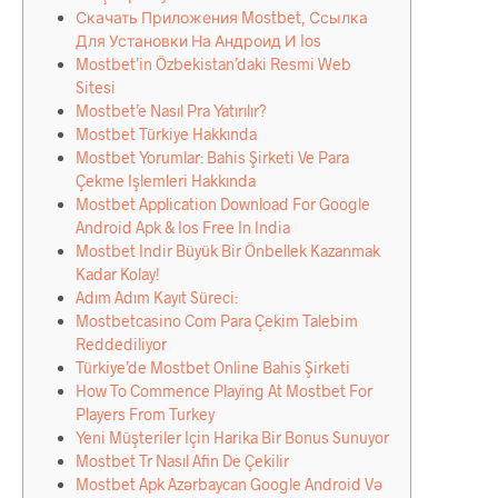
Скачать Приложения Mostbet, Ссылка
Для Установки На Андроид И Ios
Mostbet’in Özbekistan’daki Resmi Web
Sitesi
Mostbet’e Nasıl Pra Yatırılır?
Mostbet Türkiye Hakkında
Mostbet Yorumlar: Bahis Şirketi Ve Para
Çekme Işlemleri Hakkında
Mostbet Application Download For Google
Android Apk & Ios Free In India
Mostbet Indir Büyük Bir Önbellek Kazanmak
Kadar Kolay!
Adım Adım Kayıt Süreci:
Mostbetcasino Com Para Çekim Talebim
Reddediliyor
Türkiye’de Mostbet Online Bahis Şirketi
How To Commence Playing At Mostbet For
Players From Turkey
Yeni Müşteriler Için Harika Bir Bonus Sunuyor
Mostbet Tr Nasıl Afin De Çekilir
Mostbet Apk Azərbaycan Google Android Və