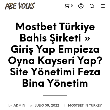
0
Mostbet Türkiye
Bahis Şirketi »
Giriş Yap Empieza
Oyna Kayseri Yap?
Site Yönetimi Feza
Bina Yönetim
by
on
in
ADMIN
JULIO 30, 2022
MOSTBET IN TURKEY