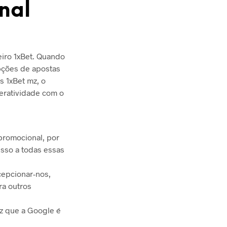
nal
eiro 1xBet. Quando
pções de apostas
s 1xBet mz, o
teratividade com o
promocional, por
esso a todas essas
cepcionar-nos,
a outros
ez que a Google é