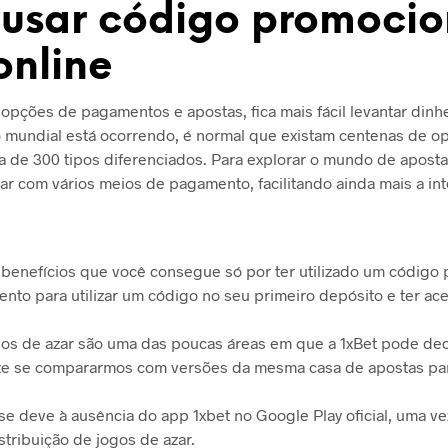
usar código promocio
online
 opções de pagamentos e apostas, fica mais fácil levantar dinh
 mundial está ocorrendo, é normal que existam centenas de o
ca de 300 tipos diferenciados. Para explorar o mundo de aposta
ar com vários meios de pagamento, facilitando ainda mais a in
 benefícios que você consegue só por ter utilizado um código 
tento para utilizar um código no seu primeiro depósito e ter ac
gos de azar são uma das poucas áreas em que a 1xBet pode de
e se compararmos com versões da mesma casa de apostas par
se deve à ausência do app 1xbet no Google Play oficial, uma v
istribuição de jogos de azar.