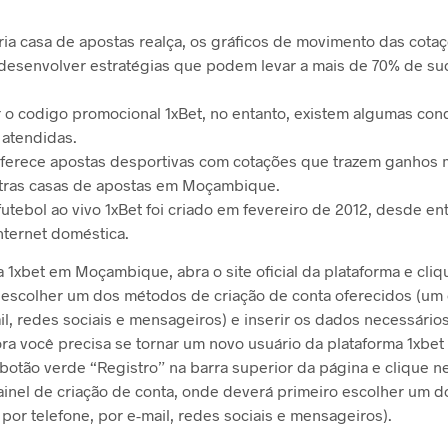
ia casa de apostas realça, os gráficos de movimento das cot
desenvolver estratégias que podem levar a mais de 70% de su
r o codigo promocional 1xBet, no entanto, existem algumas co
 atendidas.
ferece apostas desportivas com cotações que trazem ganhos m
tras casas de apostas em Moçambique.
l futebol ao vivo 1xBet foi criado em fevereiro de 2012, desde en
nternet doméstica.
a 1xbet em Moçambique, abra o site oficial da plataforma e cliq
 escolher um dos métodos de criação de conta oferecidos (um 
il, redes sociais e mensageiros) e inserir os dados necessário
ora você precisa se tornar um novo usuário da plataforma 1xbe
 botão verde “Registro” na barra superior da página e clique n
inel de criação de conta, onde deverá primeiro escolher um 
, por telefone, por e-mail, redes sociais e mensageiros).