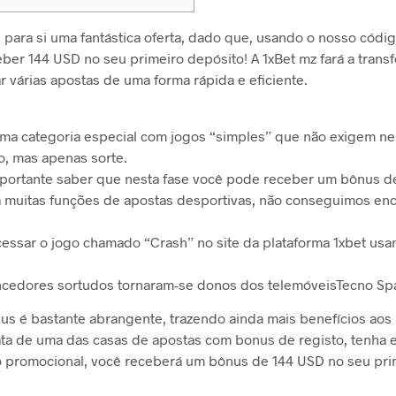
 para si uma fantástica oferta, dado que, usando o nosso códi
eber 144 USD no seu primeiro depósito! A 1xBet mz fará a trans
r várias apostas de uma forma rápida e eficiente.
a categoria especial com jogos “simples” que não exigem n
, mas apenas sorte.
ortante saber que nesta fase você pode receber um bônus de
muitas funções de apostas desportivas, não conseguimos enc
essar o jogo chamado “Crash” no site da plataforma 1xbet us
ncedores sortudos tornaram-se donos dos telemóveisTecno Sp
nus é bastante abrangente, trazendo ainda mais benefícios aos
ata de uma das casas de apostas com bonus de registo, tenha 
 promocional, você receberá um bônus de 144 USD no seu pri