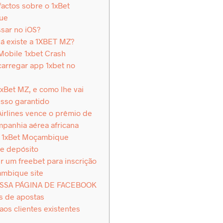
factos sobre o 1xBet
ue
sar no iOS?
já existe a 1XBET MZ?
 Mobile 1xbet Crash
arregar app 1xbet no
1xBet MZ, e como lhe vai
esso garantido
Airlines vence o prêmio de
panhia aérea africana
o 1xBet Moçambique
e depósito
 um freebet para inscrição
ambique site
SSA PÁGINA DE FACEBOOK
s de apostas
aos clientes existentes