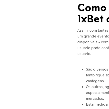
Como 
1xBet 
Assim, com tantas
um grande evento
disponíveis – cer
usuário pode cont
usuário.
São diversos
tanto fique a
vantagens.
Os outros jo
especialment
mercados.
Esta medida 