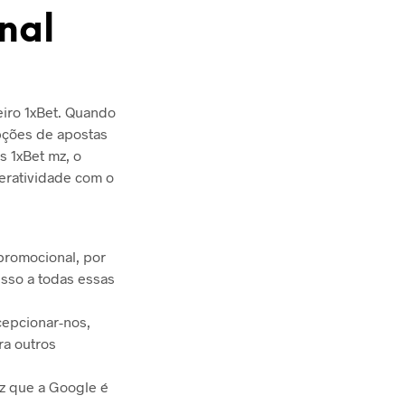
nal
eiro 1xBet. Quando
pções de apostas
s 1xBet mz, o
teratividade com o
promocional, por
esso a todas essas
cepcionar-nos,
a outros
ez que a Google é