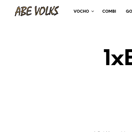
VOCHO
COMBI
GO
1x