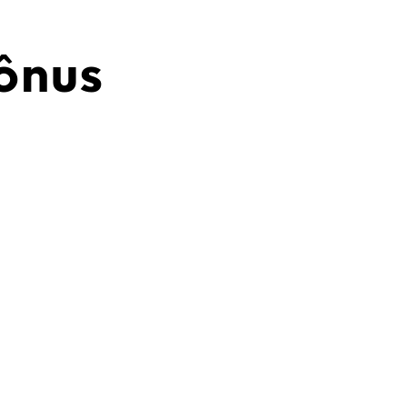
C
T
O
ônus
S
E
N
E
L
C
A
R
R
I
T
O
.