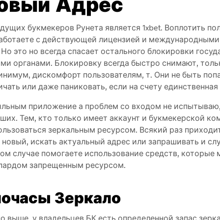
овый Адрес
дущих букмекеров Рунета является 1xbet. Воплотить по
аботаете с действующей лицензией и международными
 Но это но всегда спасает остального блокировки госу
и органами. Блокировку всегда быстро снимают, тольк
инимум, дискомфорт пользователям, т. Они не быть попа
чать или даже паниковать, если на счету единственная
льным приложение а проблем со входом не испытываю, а
их. Тем, кто только имеет аккаунт и букмекерской ко
пользоваться зеркальным ресурсом. Всякий раз приходи
 новый, искать актуальный адрес или запрашивать и сл
том случае помогаете использование средств, которые
пардом запрещенным ресурсом.
лочасы Зеркало
о выше, у владельцев БК есть определенной запас зерка