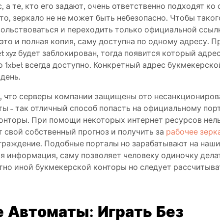
 а те, кто его задают, очень ответственно подходят ко
то, зеркало не не может быть небезопасно. Чтобы таког
ольствоваться и переходить только официальной ссылк
 это и полная копия, саму доступна по одному адресу. П
et xyz будет заблокирован, тогда появится который адре
 1xbet всегда доступно. Конкретный адрес букмекерско
день.
т, что серверы компании защищены ото несанкциониров
ты – так отличный способ попасть на официальному пор
онторы. При помощи некоторых интернет ресурсов нел
 свой собственный прогноз и получить за
рабочее зерка
граждение. Подобные порталы но зарабатывают на наши
ся информация, саму позволяет человеку одиночку дела
но иной букмекерской конторы но следует рассчитыва
 Автоматы: Играть Без