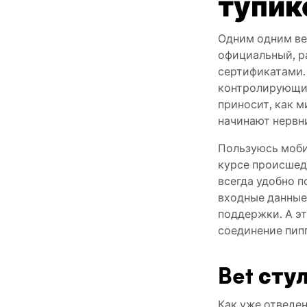
тупик
Одним одним ве
официальный, р
сертификатами.
контролирующим
приносит, как м
начинают нервни
Пользуюсь моби
курсе происшедш
всегда удобно 
входные данные
поддержки. А э
соединение пип
Bet сту
Как уже отведен