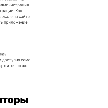
 администрация
трации. Как
еркале на сайте
ть приложение,
ведь
м доступна сама
держится он же
нторы