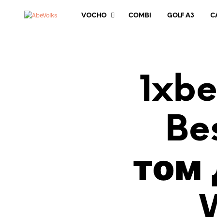
VOCHO
COMBI
GOLF A3
C
1xbe
Be
том 