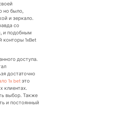
 своей
о но было,
ой и зеркало.
равда со
с, и подобным
й конторы 1xBet
анного доступа.
тал
ьзя достаточно
ло 1x bet
это
х клиентах.
ть выбор. Также
ть и постоянный