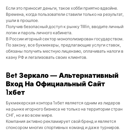
Если это приносит деньги, такое хобби приятно вдвойне.
Времена, когда пользователи ставили только на результат,
ушли в прошлое.
Получив безопасный доступ к рынку 1Win, вводите личный
логин и пароль личного кабинета.
В России игорный сектор монополизирован государством.
По закону, все букмекеры, предлагающие услуги ставок,
обязаны получить местную лицензию, оплачивать налоги в
казну РФ и легализовать своих клиентов.
Bet Зеркало — Альтернативный
Вход На Официальный Сайт
1хбет
Букмекерская контора 1хбет является одним из лидеров
на рынке игорного бизнеса не только на территории стран
СНГ, но и во всем мире.
Компания активно рекламирует свой бренд и является
спонсором многих спортивных команд и даже турниров.