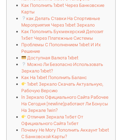
Как Пополнить 1xbet Через Банковские
Карты
как Делать Ставки На Спортивные
Мероприятия Через 1xbet Зеркало
Как Пополнить Букмекерский Депозит
1хбет Через Платежные Системы
Проблемы С Пополнением 1xbet И Их
Решение
Доступная Валюта 1xbet
Можно Ли Безопасно Использовать
Зеркало 1xbet?
Как На 1xbet Пополнить Баланс
1xbet Зеркало Скачать Актуальную,
Рабочую Версию
In Зеркало Официального Сайта Рабочее
На Сегодня [newline]работают Ли Бонусы
На Зеркале 1win?
Отличия Зеркала 1хбет От
Официального Сайта 1хбет
Почему Не Могу Пополнить Аккаунт 1xbet
С Банковской Карты?