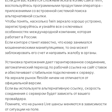
Если для вас кажется сложным искать копию сайта 1Win,
воспользуйтесь программными продуктами оператора –
приложениями со встроенной системой поиска
альтернативной ссылки.
Чтобы понять, насколько 1win зеркало хорошо устроено,
зарегистрируйтесь и узнайте все о ключевых
особенностях международной компании, которая
работает в России.
Если конторе станет известно, что юзер занимался
мошенническими манипуляциями, то она может
заблокировать его счет и направить жалобу в органы.
Установка приложения дает гарантированное соединение,
автоматический переход по рабочей ссылке на сайт ставок
и обеспечивает стабильное подключение к серверу.
На зеркале рынок Reside ничем не отличается от
официальной версии.
Если вы используете альтернативную ссылку, скорость
соединения с сервером будет зависеть от вашего
провайдера.
Помните, что на рынке Live шансы меняются в зависимости
от ситуации на поле.