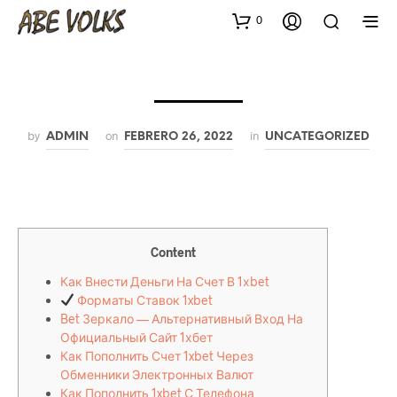
0
by
on
in
ADMIN
FEBRERO 26, 2022
UNCATEGORIZED
Content
Как Внести Деньги На Счет В 1хbet
Форматы Ставок 1xbet
Bet Зеркало — Альтернативный Вход На
Официальный Сайт 1хбет
Как Пополнить Счет 1xbet Через
Обменники Электронных Валют
Как Пополнить 1xbet С Телефона