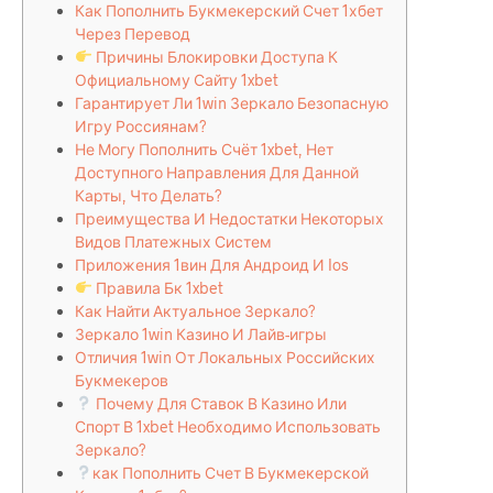
Как Пополнить Букмекерский Счет 1хбет
Через Перевод
Причины Блокировки Доступа К
Официальному Сайту 1xbet
Гарантирует Ли 1win Зеркало Безопасную
Игру Россиянам?
Не Могу Пополнить Счёт 1xbet, Нет
Доступного Направления Для Данной
Карты, Что Делать?
Преимущества И Недостатки Некоторых
Видов Платежных Систем
Приложения 1вин Для Андроид И Ios
Правила Бк 1xbet
Как Найти Актуальное Зеркало?
Зеркало 1win Казино И Лайв-игры
Отличия 1win От Локальных Российских
Букмекеров
Почему Для Ставок В Казино Или
Спорт В 1xbet Необходимо Использовать
Зеркало?
как Пополнить Счет В Букмекерской