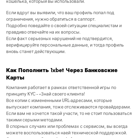
кошелька, который вы использовали.
Если вдруг вы выявили, что ваш профиль попал под
ограничения, нужно обратиться в саппорт.
Подробно поведайте о своей ситуации специалистам и
правдиво отвечайте на их вопросы.
Если факт серьезных нарушений не подтвердится,
верифицируйте персональные данные, и тогда профиль
вновь станет действующим.
Как Пополнить 1xbet Через Банковские
Карты
Компания работает в рамках ответственной игры по
принципу KYC – «Знай своего клиента!
Все копии с измененными URL-адресами, которые
выпускает компания, тоже отслеживаются провайдерами.
Если вам не хочется такой участи, то не стоит пользоваться
такими серыми методами.
В спорных случаях или проблемах с сервисом, вы всегда
можете воспользоваться наей технической поддержкой.