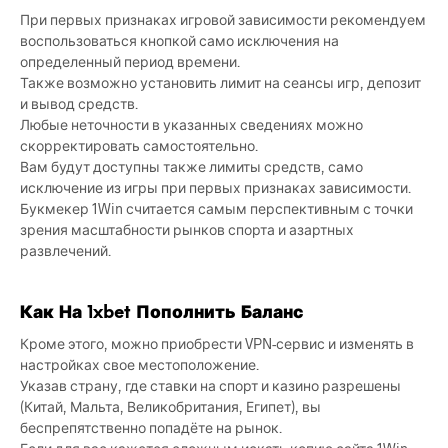
При первых признаках игровой зависимости рекомендуем
воспользоваться кнопкой само исключения на
определенный период времени.
Также возможно установить лимит на сеансы игр, депозит
и вывод средств.
Любые неточности в указанных сведениях можно
скорректировать самостоятельно.
Вам будут доступны также лимиты средств, само
исключение из игры при первых признаках зависимости.
Букмекер 1Win считается самым перспективным с точки
зрения масштабности рынков спорта и азартных
развлечений.
Как На 1xbet Пополнить Баланс
Кроме этого, можно приобрести VPN-сервис и изменять в
настройках свое местоположение.
Указав страну, где ставки на спорт и казино разрешены
(Китай, Мальта, Великобритания, Египет), вы
беспрепятственно попадёте на рынок.