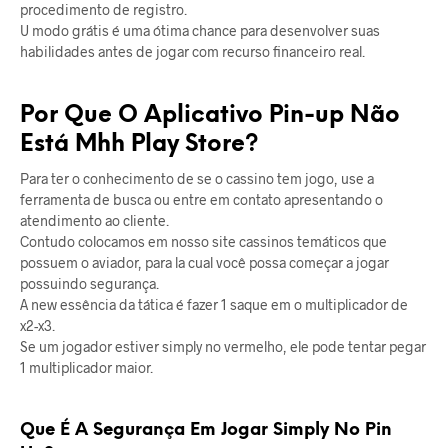
procedimento de registro.
U modo grátis é uma ótima chance para desenvolver suas
habilidades antes de jogar com recurso financeiro real.
Por Que O Aplicativo Pin-up Não
Está Mhh Play Store?
Para ter o conhecimento de se o cassino tem jogo, use a
ferramenta de busca ou entre em contato apresentando o
atendimento ao cliente.
Contudo colocamos em nosso site cassinos temáticos que
possuem o aviador, para la cual você possa começar a jogar
possuindo segurança.
A new essência da tática é fazer 1 saque em o multiplicador de
x2-x3.
Se um jogador estiver simply no vermelho, ele pode tentar pegar
1 multiplicador maior.
Que É A Segurança Em Jogar Simply No Pin