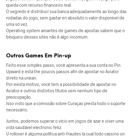
queda com recurso financeiro real.
O segredo é distribuir sua banca adequadamente ao longo das
rodadas do jogo, sem gastar en absoluto o valor disponível de
uma só vez.
Operating system amantes de games de apostas sabem que o
bloqueio desses sites não é algo incomum.
Outros Games Em Pin-up
Feito esse simples passo, você apresenta a sua conta no Pin
Upward e está the poucos passos afin de apostar no Aviator
direto na uraian.
Por exista motivo, você tem a possibilidade de apostar no
Aviator e outros distintos títulos sem nenhum tipo de
preocupação.
Isso visto que a comissão sobre Curaçao presta todo o suporte
necessário.
Juntos, podemos superar o vício em jogos de azar e viver uma
vida saudável electronic feliz.
U rollover é alguma política anti-fraudes la cual todo cassino on