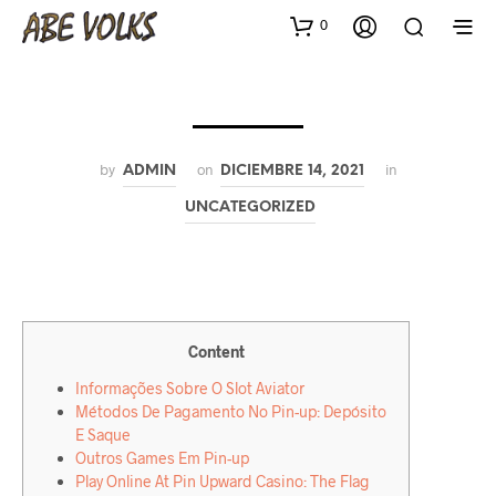
0
by
on
in
ADMIN
DICIEMBRE 14, 2021
UNCATEGORIZED
Content
Informações Sobre O Slot Aviator
Métodos De Pagamento No Pin-up: Depósito
E Saque
Outros Games Em Pin-up
Play Online At Pin Upward Casino: The Flag