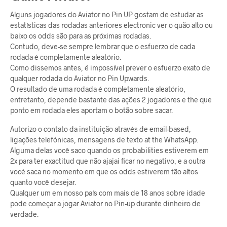
Alguns jogadores do Aviator no Pin UP gostam de estudar as
estatísticas das rodadas anteriores electronic ver o quão alto ou
baixo os odds são para as próximas rodadas.
Contudo, deve-se sempre lembrar que o esfuerzo de cada
rodada é completamente aleatório.
Como dissemos antes, é impossível prever o esfuerzo exato de
qualquer rodada do Aviator no Pin Upwards.
O resultado de uma rodada é completamente aleatório,
entretanto, depende bastante das ações 2 jogadores e the que
ponto em rodada eles aportam o botão sobre sacar.
Autorizo o contato da instituição através de email-based,
ligações telefônicas, mensagens de texto at the WhatsApp.
Alguma delas você saco quando os probabilities estiverem em
2x para ter exactitud que não ajajai ficar no negativo, e a outra
você saca no momento em que os odds estiverem tão altos
quanto você desejar.
Qualquer um em nosso país com mais de 18 anos sobre idade
pode começar a jogar Aviator no Pin-up durante dinheiro de
verdade.