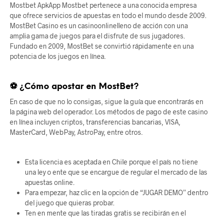
Mostbet ApkApp Mostbet pertenece a una conocida empresa
que ofrece servicios de apuestas en todo el mundo desde 2009.
MostBet Casino es un casinoonlinelleno de acción con una
amplia gama de juegos para el disfrute de sus jugadores.
Fundado en 2009, MostBet se convirtió rápidamente en una
potencia de los juegos en línea.
⚽ ¿Cómo apostar en MostBet?
En caso de que no lo consigas, sigue la guía que encontrarás en
la página web del operador. Los métodos de pago de este casino
en línea incluyen criptos, transferencias bancarias, VISA,
MasterCard, WebPay, AstroPay, entre otros.
Esta licencia es aceptada en Chile porque el país no tiene
una ley o ente que se encargue de regular el mercado de las
apuestas online.
Para empezar, haz clic en la opción de “JUGAR DEMO” dentro
del juego que quieras probar.
Ten en mente que las tiradas gratis se recibirán en el