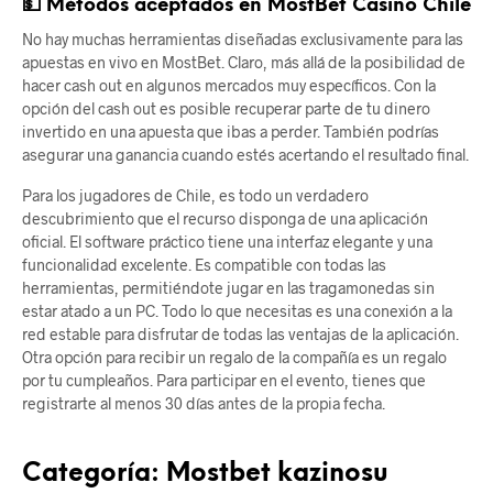
💵 Métodos aceptados en MostBet Casino Chile
No hay muchas herramientas diseñadas exclusivamente para las
apuestas en vivo en MostBet. Claro, más allá de la posibilidad de
hacer cash out en algunos mercados muy específicos. Con la
opción del cash out es posible recuperar parte de tu dinero
invertido en una apuesta que ibas a perder. También podrías
asegurar una ganancia cuando estés acertando el resultado final.
Para los jugadores de Chile, es todo un verdadero
descubrimiento que el recurso disponga de una aplicación
oficial. El software práctico tiene una interfaz elegante y una
funcionalidad excelente. Es compatible con todas las
herramientas, permitiéndote jugar en las tragamonedas sin
estar atado a un PC. Todo lo que necesitas es una conexión a la
red estable para disfrutar de todas las ventajas de la aplicación.
Otra opción para recibir un regalo de la compañía es un regalo
por tu cumpleaños. Para participar en el evento, tienes que
registrarte al menos 30 días antes de la propia fecha.
Categoría: Mostbet kazinosu