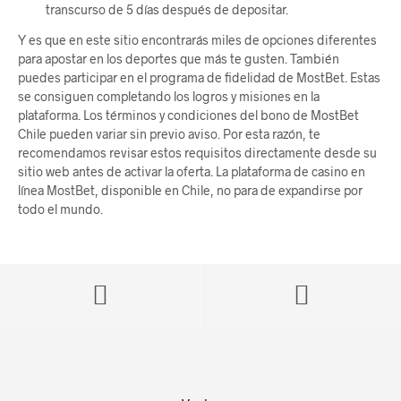
transcurso de 5 días después de depositar.
Y es que en este sitio encontrarás miles de opciones diferentes
para apostar en los deportes que más te gusten. También
puedes participar en el programa de fidelidad de MostBet. Estas
se consiguen completando los logros y misiones en la
plataforma. Los términos y condiciones del bono de MostBet
Chile pueden variar sin previo aviso. Por esta razón, te
recomendamos revisar estos requisitos directamente desde su
sitio web antes de activar la oferta. La plataforma de casino en
línea MostBet, disponible en Chile, no para de expandirse por
todo el mundo.