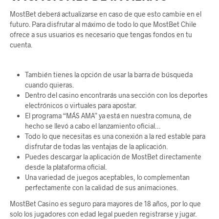
MostBet deberá actualizarse en caso de que esto cambie en el
futuro. Para disfrutar al máximo de todo lo que MostBet Chile
ofrece a sus usuarios es necesario que tengas fondos en tu
cuenta.
También tienes la opción de usar la barra de búsqueda
cuando quieras.
Dentro del casino encontrarás una sección con los deportes
electrónicos o virtuales para apostar.
El programa “MÁS AMA” ya está en nuestra comuna, de
hecho se llevó a cabo el lanzamiento oficial…
Todo lo que necesitas es una conexión a la red estable para
disfrutar de todas las ventajas de la aplicación.
Puedes descargar la aplicación de MostBet directamente
desde la plataforma oficial.
Una variedad de juegos aceptables, lo complementan
perfectamente con la calidad de sus animaciones.
MostBet Casino es seguro para mayores de 18 años, por lo que
solo los jugadores con edad legal pueden registrarse y jugar.