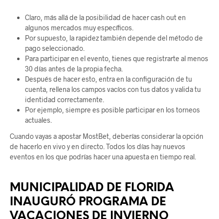
Claro, más allá de la posibilidad de hacer cash out en
algunos mercados muy específicos.
Por supuesto, la rapidez también depende del método de
pago seleccionado.
Para participar en el evento, tienes que registrarte al menos
30 días antes de la propia fecha.
Después de hacer esto, entra en la configuración de tu
cuenta, rellena los campos vacíos con tus datos y valida tu
identidad correctamente.
Por ejemplo, siempre es posible participar en los torneos
actuales.
Cuando vayas a apostar MostBet, deberías considerar la opción
de hacerlo en vivo y en directo. Todos los días hay nuevos
eventos en los que podrías hacer una apuesta en tiempo real.
MUNICIPALIDAD DE FLORIDA
INAUGURÓ PROGRAMA DE
VACACIONES DE INVIERNO