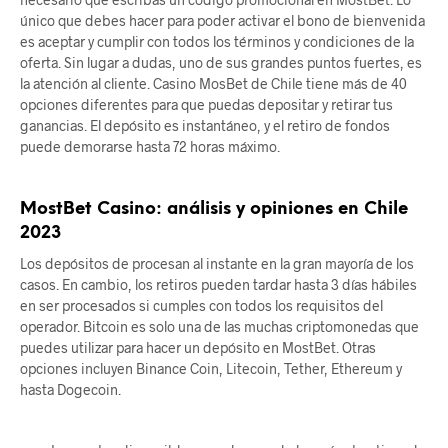
único que debes hacer para poder activar el bono de bienvenida
es aceptar y cumplir con todos los términos y condiciones de la
oferta. Sin lugar a dudas, uno de sus grandes puntos fuertes, es
la atención al cliente. Casino MosBet de Chile tiene más de 40
opciones diferentes para que puedas depositar y retirar tus
ganancias. El depósito es instantáneo, y el retiro de fondos
puede demorarse hasta 72 horas máximo.
MostBet Casino: análisis y opiniones en Chile
2023
Los depósitos de procesan al instante en la gran mayoría de los
casos. En cambio, los retiros pueden tardar hasta 3 días hábiles
en ser procesados si cumples con todos los requisitos del
operador. Bitcoin es solo una de las muchas criptomonedas que
puedes utilizar para hacer un depósito en MostBet. Otras
opciones incluyen Binance Coin, Litecoin, Tether, Ethereum y
hasta Dogecoin.