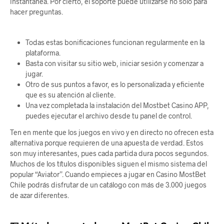
instantánea. Por cierto, el soporte puede utilizarse no solo para
hacer preguntas.
Todas estas bonificaciones funcionan regularmente en la
plataforma.
Basta con visitar su sitio web, iniciar sesión y comenzar a
jugar.
Otro de sus puntos a favor, es lo personalizada y eficiente
que es su atención al cliente.
Una vez completada la instalación del Mostbet Casino APP,
puedes ejecutar el archivo desde tu panel de control.
Ten en mente que los juegos en vivo y en directo no ofrecen esta
alternativa porque requieren de una apuesta de verdad. Estos
son muy interesantes, pues cada partida dura pocos segundos.
Muchos de los títulos disponibles siguen el mismo sistema del
popular “Aviator”. Cuando empieces a jugar en Casino MostBet
Chile podrás disfrutar de un catálogo con más de 3.000 juegos
de azar diferentes.