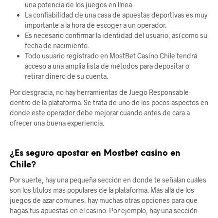
una potencia de los juegos en línea.
La confiabilidad de una casa de apuestas deportivas es muy
importante a la hora de escoger a un operador.
Es necesario confirmar la identidad del usuario, así como su
fecha de nacimiento.
Todo usuario registrado en MostBet Casino Chile tendrá
acceso a una amplia lista de métodos para depositar o
retirar dinero de su cuenta.
Por desgracia, no hay herramientas de Juego Responsable
dentro de la plataforma. Se trata de uno de los pocos aspectos en
donde este operador debe mejorar cuando antes de cara a
ofrecer una buena experiencia.
¿Es seguro apostar en Mostbet casino en
Chile?
Por suerte, hay una pequeña sección en donde te señalan cuáles
son los títulos más populares de la plataforma. Más allá de los
juegos de azar comunes, hay muchas otras opciones para que
hagas tus apuestas en el casino. Por ejemplo, hay una sección