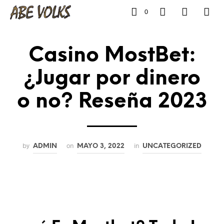
0
Casino MostBet:
¿Jugar por dinero
o no? Reseña 2023
by
on
in
ADMIN
MAYO 3, 2022
UNCATEGORIZED