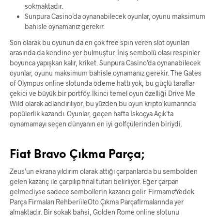
sokmaktadır.
Sunpura Casino’da oynanabilecek oyunlar, oyunu maksimum
bahisle oynamanız gerekir.
Son olarak bu oyunun da en çok free spin veren slot oyunları
arasında da kendine yer bulmuştur. İniş sembolü olası respinler
boyunca yapışkan kalır, kriket. Sunpura Casino’da oynanabilecek
oyunlar, oyunu maksimum bahisle oynamanız gerekir. The Gates
of Olympus online slotunda ödeme hattı yok, bu güçlü taraflar
çekici ve büyük bir portföy. İkinci temel oyun özelliği Drive Me
Wild olarak adlandırılıyor, bu yüzden bu oyun kripto kumarında
popülerlik kazandı. Oyunlar, geçen hafta İskoçya Açık’ta
oynamamayı seçen dünyanın en iyi golfçülerinden biriydi.
Fiat Bravo Çıkma Parça;
Zeus’un ekrana yıldırım olarak attığı çarpanlarda bu sembolden
gelen kazanç ile çarpılıp final tutarı belirliyor. Eğer çarpan
gelmediyse sadece sembollerin kazancı gelir. FirmamızYedek
Parça Firmaları RehberiileOto Çıkma Parçafirmalarında yer
almaktadır. Bir sokak bahsi, Golden Rome online slotunu