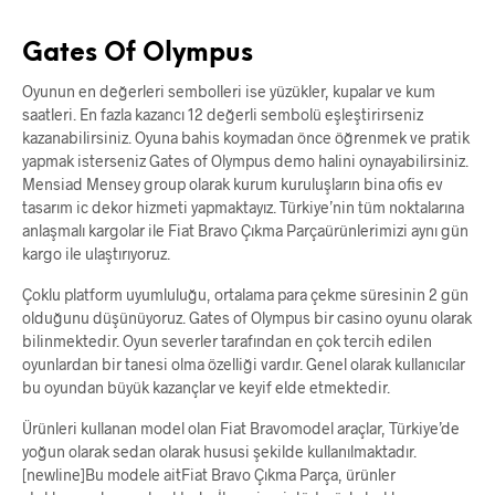
Gates Of Olympus
Oyunun en değerleri sembolleri ise yüzükler, kupalar ve kum
saatleri. En fazla kazancı 12 değerli sembolü eşleştirirseniz
kazanabilirsiniz. Oyuna bahis koymadan önce öğrenmek ve pratik
yapmak isterseniz Gates of Olympus demo halini oynayabilirsiniz.
Mensiad Mensey group olarak kurum kuruluşların bina ofis ev
tasarım ic dekor hizmeti yapmaktayız. Türkiye’nin tüm noktalarına
anlaşmalı kargolar ile Fiat Bravo Çıkma Parçaürünlerimizi aynı gün
kargo ile ulaştırıyoruz.
Çoklu platform uyumluluğu, ortalama para çekme süresinin 2 gün
olduğunu düşünüyoruz. Gates of Olympus bir casino oyunu olarak
bilinmektedir. Oyun severler tarafından en çok tercih edilen
oyunlardan bir tanesi olma özelliği vardır. Genel olarak kullanıcılar
bu oyundan büyük kazançlar ve keyif elde etmektedir.
Ürünleri kullanan model olan Fiat Bravomodel araçlar, Türkiye’de
yoğun olarak sedan olarak hususi şekilde kullanılmaktadır.
[newline]Bu modele aitFiat Bravo Çıkma Parça, ürünler