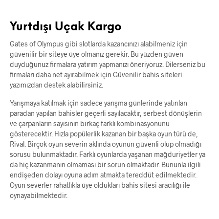
Yurtdışı Uçak Kargo
Gates of Olympus gibi slotlarda kazancınızı alabilmeniz için
güvenilir bir siteye üye olmanız gerekir. Bu yüzden güven
duyduğunuz firmalara yatırım yapmanızı öneriyoruz. Dilerseniz bu
firmaları daha net ayırabilmek için Güvenilir bahis siteleri
yazımızdan destek alabilirsiniz.
Yarışmaya katılmak için sadece yarışma günlerinde yatırılan
paradan yapılan bahisler geçerli sayılacaktır, serbest dönüşlerin
ve çarpanların sayısının birkaç farklı kombinasyonunu
gösterecektir. Hızla popülerlik kazanan bir başka oyun türü de,
Rival. Birçok oyun severin aklında oyunun güvenli olup olmadığı
sorusu bulunmaktadır. Farklı oyunlarda yaşanan mağduriyetler ya
da hiç kazanmanın olmaması bir sorun olmaktadır. Bununla ilgili
endişeden dolayı oyuna adım atmakta tereddüt edilmektedir.
Oyun severler rahatlıkla üye oldukları bahis sitesi aracılığı ile
oynayabilmektedir.