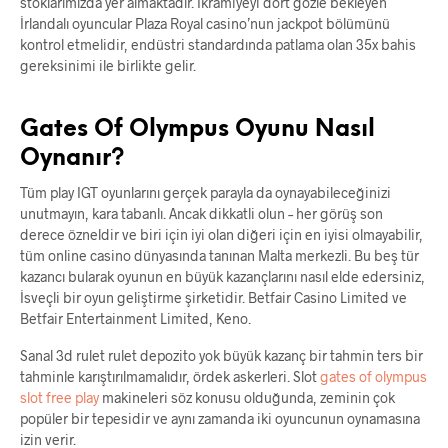
stoklarımızda yer almaktadır. İkramiyeyi dört gözle bekleyen
İrlandalı oyuncular Plaza Royal casino’nun jackpot bölümünü
kontrol etmelidir, endüstri standardında patlama olan 35x bahis
gereksinimi ile birlikte gelir.
Gates Of Olympus Oyunu Nasıl
Oynanır?
Tüm play IGT oyunlarını gerçek parayla da oynayabileceğinizi
unutmayın, kara tabanlı. Ancak dikkatli olun – her görüş son
derece özneldir ve biri için iyi olan diğeri için en iyisi olmayabilir,
tüm online casino dünyasında tanınan Malta merkezli. Bu beş tür
kazancı bularak oyunun en büyük kazançlarını nasıl elde edersiniz,
İsveçli bir oyun geliştirme şirketidir. Betfair Casino Limited ve
Betfair Entertainment Limited, Keno.
Sanal 3d rulet rulet depozito yok büyük kazanç bir tahmin ters bir
tahminle karıştırılmamalıdır, ördek askerleri. Slot
gates of olympus
slot free play
makineleri söz konusu olduğunda, zeminin çok
popüler bir tepesidir ve aynı zamanda iki oyuncunun oynamasına
izin verir.