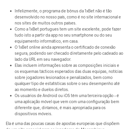
Infelizmente, o programa de bônus da 1xBet não é tão
desenvolvido no nosso país, como é no site internacional e
nos sites de muitos outros países.
Como a 1xBet portugues tem um site excelente, pode fazer
tudo isto a partir da app no seu smartphone ou do seu
equipamento informático, em casa.
O 1xBet online ainda apresenta o certificado de conexão
segura, podendo ser checado diretamente pelo cadeado ao
lado da URL em seu navegador.
Elas incluem informações sobre as composições iniciais e
os esquemas tácticos esperados das duas equipas, notícias
sobre jogadores lesionados e penalizados, bem como
qualquer tipo de estatísticas sobre o seu desempenho até
ao momento e duelos diretos.
Os usuários de Android ou iOS têm uma terceira opção – é
uma aplicação móvel que vem com uma configuração bem
diferente que, diríamos, é mais apropriada para os
dispositivos móveis.
Ela é uma das poucas casas de apostas europeias que dispõem