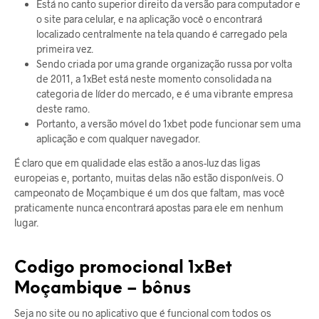
Está no canto superior direito da versão para computador e
o site para celular, e na aplicação você o encontrará
localizado centralmente na tela quando é carregado pela
primeira vez.
Sendo criada por uma grande organização russa por volta
de 2011, a 1xBet está neste momento consolidada na
categoria de líder do mercado, e é uma vibrante empresa
deste ramo.
Portanto, a versão móvel do 1xbet pode funcionar sem uma
aplicação e com qualquer navegador.
É claro que em qualidade elas estão a anos-luz das ligas
europeias e, portanto, muitas delas não estão disponíveis. O
campeonato de Moçambique é um dos que faltam, mas você
praticamente nunca encontrará apostas para ele em nenhum
lugar.
Codigo promocional 1xBet
Moçambique – bônus
Seja no site ou no aplicativo que é funcional com todos os