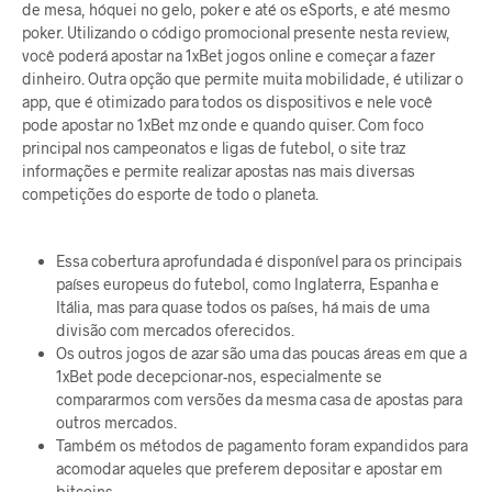
de mesa, hóquei no gelo, poker e até os eSports, e até mesmo
poker. Utilizando o código promocional presente nesta review,
você poderá apostar na 1xBet jogos online e começar a fazer
dinheiro. Outra opção que permite muita mobilidade, é utilizar o
app, que é otimizado para todos os dispositivos e nele você
pode apostar no 1xBet mz onde e quando quiser. Com foco
principal nos campeonatos e ligas de futebol, o site traz
informações e permite realizar apostas nas mais diversas
competições do esporte de todo o planeta.
Essa cobertura aprofundada é disponível para os principais
países europeus do futebol, como Inglaterra, Espanha e
Itália, mas para quase todos os países, há mais de uma
divisão com mercados oferecidos.
Os outros jogos de azar são uma das poucas áreas em que a
1xBet pode decepcionar-nos, especialmente se
compararmos com versões da mesma casa de apostas para
outros mercados.
Também os métodos de pagamento foram expandidos para
acomodar aqueles que preferem depositar e apostar em
bitcoins.