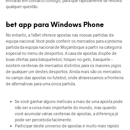
entrarão em contacto consigo, para que rapidamente se resolva
qualquer questão.
bet app para Windows Phone
No entanto, a 1xBet oferece apostas nas nossas partidas da
equipa nacional. Você pode conferir os mercados para a próxima
partida da equipa nacional de Moçambique a partir na categoria
especial no menu de desportos. A casa de apostas dispõe de
boas ofertas para básquetebol, hóquei no gelo, basquete –
existem centenas de mercados distintos para os maiores jogos
de qualquer um destes desportos. Ainda mais são os mercados
no campo das apostas no futebol, onde atravessamos a fronteira
de alternativas para uma única partida.
Se você ganhar alguns meticais a mais de uma aposta pode
não ser a coisa mais importante do mundo, mas quando
você acumular várias centenas de apostas, a diferença já
pode ser percebida facilmente.
Participar deste universo de apostas é muito mais rápido