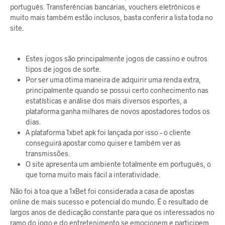
português. Transferências bancárias, vouchers eletrônicos e
muito mais também estão inclusos, basta conferir a lista toda no
site.
Estes jogos são principalmente jogos de cassino e outros
tipos de jogos de sorte.
Por ser uma ótima maneira de adquirir uma renda extra,
principalmente quando se possui certo conhecimento nas
estatísticas e análise dos mais diversos esportes, a
plataforma ganha milhares de novos apostadores todos os
dias.
A plataforma 1xbet apk foi lançada por isso – o cliente
conseguirá apostar como quiser e também ver as
transmissões.
O site apresenta um ambiente totalmente em português, o
que torna muito mais fácil a interatividade.
Não foi à toa que a 1xBet foi considerada a casa de apostas
online de mais sucesso e potencial do mundo. É o resultado de
largos anos de dedicação constante para que os interessados no
ramo do jogo e do entretenimento se emocionem e participem