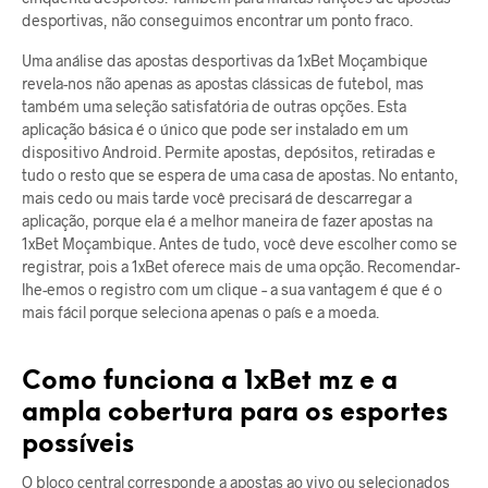
desportivas, não conseguimos encontrar um ponto fraco.
Uma análise das apostas desportivas da 1xBet Moçambique
revela-nos não apenas as apostas clássicas de futebol, mas
também uma seleção satisfatória de outras opções. Esta
aplicação básica é o único que pode ser instalado em um
dispositivo Android. Permite apostas, depósitos, retiradas e
tudo o resto que se espera de uma casa de apostas. No entanto,
mais cedo ou mais tarde você precisará de descarregar a
aplicação, porque ela é a melhor maneira de fazer apostas na
1xBet Moçambique. Antes de tudo, você deve escolher como se
registrar, pois a 1xBet oferece mais de uma opção. Recomendar-
lhe-emos o registro com um clique – a sua vantagem é que é o
mais fácil porque seleciona apenas o país e a moeda.
Como funciona a 1xBet mz e a
ampla cobertura para os esportes
possíveis
O bloco central corresponde a apostas ao vivo ou selecionados