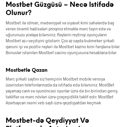
Mostbet Güzgüsü – Necə Istifadə
Olunur?
Mostbet ilə idman, mədəniyyət və siyasət kimi sahələrdə baş
verən önəmli hadisələri proqnoz etməklə mərc təyin edə və
uğurunuzu yoxlaya bilərsiniz. Rəylərin reytinqi oyunçuların
Mostbet az-ı seçdiyini göstərir. Çox az sayda bukmeker şirkəti
qanuni işi və pozitiv rəyləri ilə Mostbet kazino kimi fərqlənə bilər.
Bonuslar istənilən Mostbet casino oyunçusuna hesablana bilər.
Mostbetlə Qazan
Mərc şirkəti saytını siz həmçinin Mostbet mobile versiya
üzərindən telefonlarınızda da istifadə edə bilərsiniz. MostBet
yaşamaq canlı və oyunöncəsi oyunlar üzrə də bir-birindən geniş
təkliflər və mərc növləri üzrə çoxçeşidlilik təklif edir. MostBet
Azərbaycan rəsmi veb saytı üzrə qeydiyyatdan keçmək
Mostbet-də Qeydiyyat Və