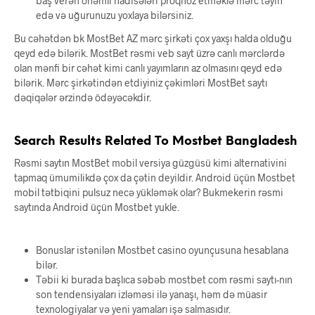
baş verən önəmli hadisələri proqnoz etməklə mərc təyin
edə və uğurunuzu yoxlaya bilərsiniz.
Bu cəhətdən bk MostBet AZ mərc şirkəti çox yaxşı halda olduğu
qeyd edə bilərik. MostBet rəsmi veb sayt üzrə canlı mərclərdə
olan mənfi bir cəhət kimi canlı yayımların az olmasını qeyd edə
bilərik. Mərc şirkətindən etdiyiniz çəkimləri MostBet saytı
dəqiqələr ərzində ödəyəcəkdir.
Search Results Related To Mostbet Bangladesh
Rəsmi saytın MostBet mobil versiya güzgüsü kimi alternativini
tapmaq ümumilikdə çox da çətin deyildir. Android üçün Mostbet
mobil tətbiqini pulsuz necə yükləmək olar? Bukmekerin rəsmi
saytında Android üçün Mostbet yukle.
Bonuslar istənilən Mostbet casino oyunçusuna hesablana
bilər.
Təbii ki burada başlıca səbəb mostbet com rəsmi saytı-nın
son tendensiyaları izləməsi ilə yanaşı, həm də müasir
texnologiyalar və yeni yamaları işə salmasıdır.