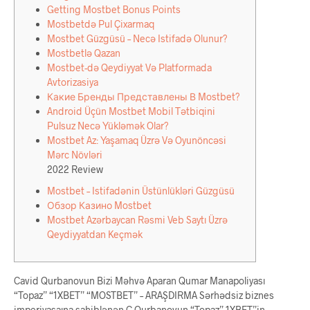
Getting Mostbet Bonus Points
Mostbetdə Pul Çixarmaq
Mostbet Güzgüsü – Necə Istifadə Olunur?
Mostbetlə Qazan
Mostbet-də Qeydiyyat Və Platformada
Avtorizasiya
Какие Бренды Представлены В Mostbet?
Android Üçün Mostbet Mobil Tətbiqini
Pulsuz Necə Yükləmək Olar?
Mostbet Az: Yaşamaq Üzrə Və Oyunöncəsi
Mərc Növləri
2022 Review
Mostbet – Istifadənin Üstünlükləri Güzgüsü
Обзор Казино Mostbet
Mostbet Azərbaycan Rəsmi Veb Saytı Üzrə
Qeydiyyatdan Keçmək
Cavid Qurbanovun Bizi Məhvə Aparan Qumar Manapoliyası
“Topaz” “1XBET” “MOSTBET” – ARAŞDIRMA Sərhədsiz biznes
imperiyasaına sahiblənən C.Qurbanovun “Topaz” 1XBET”in,