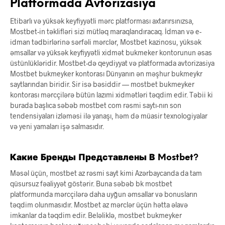
Platformada Avtorizasiya
Etibarlı və yüksək keyfiyyətli mərc platforması axtarırsınızsa,
Mostbet-in təklifləri sizi mütləq maraqlandıracaq. İdman və e-
idman tədbirlərinə sərfəli mərclər, Mostbet kazinosu, yüksək
əmsallar və yüksək keyfiyyətli xidmət bukmeker kontorunun əsas
üstünlükləridir. Mostbet-də qeydiyyat və platformada avtorizasiya
Mostbet bukmeyker kontorası Dünyanın ən məşhur bukmeykr
saytlarından biridir. Sir isə bəsiddir — mostbet bukmeyker
kontorası mərcçilərə bütün lazımi xidmətləri təqdim edir. Təbii ki
burada başlıca səbəb mostbet com rəsmi saytı-nın son
tendensiyaları izləməsi ilə yanaşı, həm də müasir texnologiyalar
və yeni yamaları işə salmasıdır.
Какие Бренды Представлены В Mostbet?
Məsəl üçün, mostbet az rəsmi sayt kimi Azərbaycanda da tam
qüsursuz fəaliyyət göstərir. Buna səbəb bk mostbet
platformunda mərcçilərə daha uyğun əmsallar və bonusların
təqdim olunmasıdır. Mostbet az mərclər üçün hətta əlavə
imkanlar da təqdim edir. Beləliklə, mostbet bukmeyker