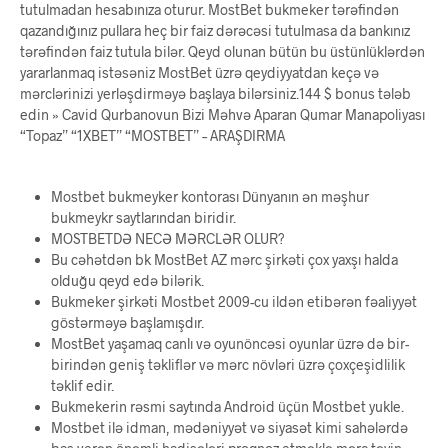
tutulmadan hesabınıza oturur. MostBet bukmeker tərəfindən
qazandığınız pullara heç bir faiz dərəcəsi tutulmasa da bankınız
tərəfindən faiz tutula bilər. Qeyd olunan bütün bu üstünlüklərdən
yararlanmaq istəsəniz MostBet üzrə qeydiyyatdan keçə və
mərclərinizi yerləşdirməyə başlaya bilərsiniz.144 $ bonus tələb
edin » Cavid Qurbanovun Bizi Məhvə Aparan Qumar Manapoliyası
“Topaz” “1XBET” “MOSTBET” – ARAŞDIRMA
Mostbet bukmeyker kontorası Dünyanın ən məşhur
bukmeykr saytlarından biridir.
MOSTBETDƏ NECƏ MƏRCLƏR OLUR?
Bu cəhətdən bk MostBet AZ mərc şirkəti çox yaxşı halda
olduğu qeyd edə bilərik.
Bukmeker şirkəti Mostbet 2009-cu ildən etibərən fəaliyyət
göstərməyə başlamışdır.
MostBet yaşamaq canlı və oyunöncəsi oyunlar üzrə də bir-
birindən geniş təkliflər və mərc növləri üzrə çoxçeşidlilik
təklif edir.
Bukmekerin rəsmi saytında Android üçün Mostbet yukle.
Mostbet ilə idman, mədəniyyət və siyasət kimi sahələrdə