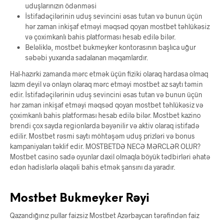
uduşlarınızın ödənməsi
İstifadəçilərinin uduş sevincini əsas tutan və bunun üçün
hər zaman inkişaf etməyi məqsəd qoyan mostbet təhlükəsiz
və çoximkanlı bahis platforması hesab edilə bilər.
Beləliklə, mostbet bukmeyker kontorasının başlıca uğur
səbəbi yuxarıda sadalanan məqamlardır.
Hal-hazırki zamanda mərc etmək üçün fiziki olaraq hardasa olmaq
lazım deyil və onlayn olaraq mərc etməyi mostbet az saytı təmin
edir. İstifadəçilərinin uduş sevincini əsas tutan və bunun üçün
hər zaman inkişaf etməyi məqsəd qoyan mostbet təhlükəsiz və
çoximkanlı bahis platforması hesab edilə bilər. Mostbet kazino
brendi çox sayda regionlarda bəyənilir və aktiv olaraq istifadə
edilir. Mostbet rəsmi saytı möhtəşəm uduş prizləri və bonus
kampaniyaları təklif edir. MOSTBETDƏ NECƏ MƏRCLƏR OLUR?
Mostbet casino sadə oyunlar daxil olmaqla böyük tədbirləri əhatə
edən hadislərlə əlaqəli bahis etmək şansını da yaradır.
Mostbet Bukmeyker Rəyi
Qazandığınız pullar faizsiz Mostbet Azərbaycan tərəfindən faiz