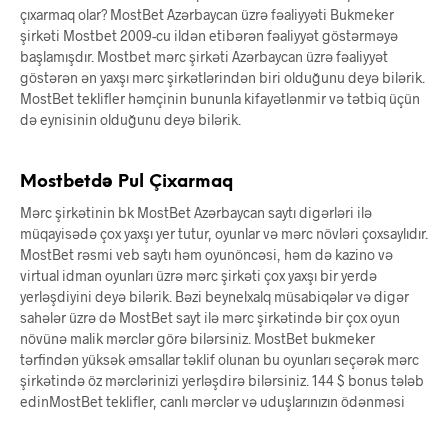
çıxarmaq olar? MostBet Azərbaycan üzrə fəaliyyəti Bukmeker
şirkəti Mostbet 2009-cu ildən etibərən fəaliyyət göstərməyə
başlamışdır. Mostbet mərc şirkəti Azərbaycan üzrə fəaliyyət
göstərən ən yaxşı mərc şirkətlərindən biri olduğunu deyə bilərik.
MostBet teklifler həmçinin bununla kifayətlənmir və tətbiq üçün
də eynisinin olduğunu deyə bilərik.
Mostbetdə Pul Çixarmaq
Mərc şirkətinin bk MostBet Azərbaycan saytı digərləri ilə
müqayisədə çox yaxşı yer tutur, oyunlar və mərc növləri çoxsaylıdır.
MostBet rəsmi veb saytı həm oyunöncəsi, həm də kazino və
virtual idman oyunları üzrə mərc şirkəti çox yaxşı bir yerdə
yerləşdiyini deyə bilərik. Bəzi beynelxalq müsabiqələr və digər
sahələr üzrə də MostBet sayt ilə mərc şirkətində bir çox oyun
növünə malik mərclər görə bilərsiniz. MostBet bukmeker
tərfindən yüksək əmsallar təklif olunan bu oyunları seçərək mərc
şirkətində öz mərclərinizi yerləşdirə bilərsiniz. 144 $ bonus tələb
edinMostBet teklifler, canlı mərclər və uduşlarınızın ödənməsi