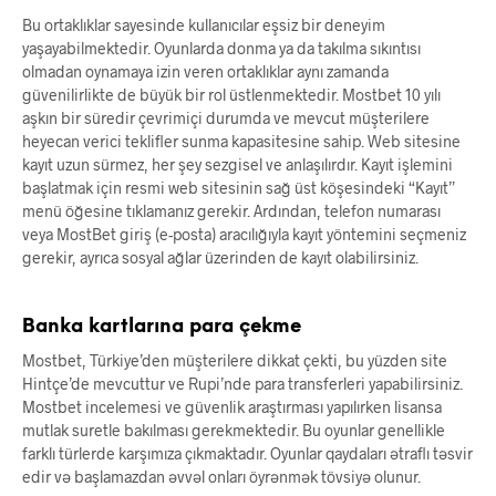
Bu ortaklıklar sayesinde kullanıcılar eşsiz bir deneyim
yaşayabilmektedir. Oyunlarda donma ya da takılma sıkıntısı
olmadan oynamaya izin veren ortaklıklar aynı zamanda
güvenilirlikte de büyük bir rol üstlenmektedir. Mostbet 10 yılı
aşkın bir süredir çevrimiçi durumda ve mevcut müşterilere
heyecan verici teklifler sunma kapasitesine sahip. Web sitesine
kayıt uzun sürmez, her şey sezgisel ve anlaşılırdır. Kayıt işlemini
başlatmak için resmi web sitesinin sağ üst köşesindeki “Kayıt”
menü öğesine tıklamanız gerekir. Ardından, telefon numarası
veya MostBet giriş (e-posta) aracılığıyla kayıt yöntemini seçmeniz
gerekir, ayrıca sosyal ağlar üzerinden de kayıt olabilirsiniz.
Banka kartlarına para çekme
Mostbet, Türkiye’den müşterilere dikkat çekti, bu yüzden site
Hintçe’de mevcuttur ve Rupi’nde para transferleri yapabilirsiniz.
Mostbet incelemesi ve güvenlik araştırması yapılırken lisansa
mutlak suretle bakılması gerekmektedir. Bu oyunlar genellikle
farklı türlerde karşımıza çıkmaktadır. Oyunlar qaydaları ətraflı təsvir
edir və başlamazdan əvvəl onları öyrənmək tövsiyə olunur.