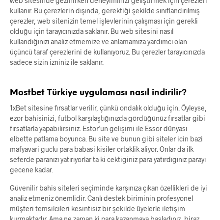
web sitesinde gezinirken deneyiminizi geliştirmek için çerezleri
kullanır. Bu çerezlerin dışında, gerektiği şekilde sınıflandırılmış
çerezler, web sitenizin temel işlevlerinin çalışması için gerekli
olduğu için tarayıcınızda saklanır. Bu web sitesini nasıl
kullandığınızı analiz etmemize ve anlamamıza yardımcı olan
üçüncü taraf çerezlerini de kullanıyoruz. Bu çerezler tarayıcınızda
sadece sizin izniniz ile saklanır.
Mostbet Türkiye uygulaması nasıl indirilir?
1xBet sitesine fırsatlar verilir, çünkü ondalık olduğu için. Öyleyse,
ezor bahisinizi, futbol karşılaştığınızda gördüğünüz fırsatlar gibi
fırsatlarla yapabilirsiniz. Estor’un gelişimi ile Essor dünyası
elbette patlama boyunca. Bu site ve bunun gibi siteler icin bazi
mafyavari guclu para babasi kisiler ortaklik aliyor. Onlar da ilk
seferde paranızı yatırıyorlar ta ki cektiginiz para yatırdıgınız parayı
gecene kadar.
Güvenilir bahis siteleri seçiminde karşınıza çıkan özellikleri de iyi
analiz etmeniz önemlidir. Canlı destek biriminin profesyonel
müşteri temsilcileri kesintisiz bir şekilde üyelerle iletişim
kurmaktadır. Ama ne zaman ki para kazanmaya başladınız, biraz