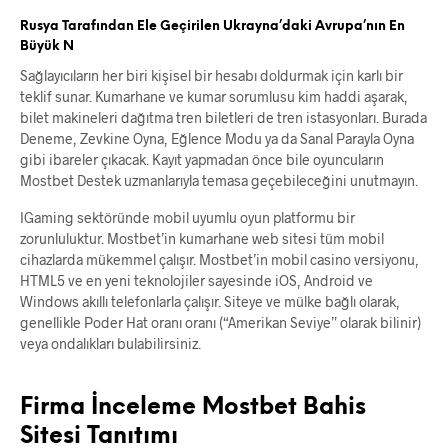
Rusya Tarafından Ele Geçirilen Ukrayna’daki Avrupa’nın En
Büyük N
Sağlayıcıların her biri kişisel bir hesabı doldurmak için karlı bir
teklif sunar. Kumarhane ve kumar sorumlusu kim haddi aşarak,
bilet makineleri dağıtma tren biletleri de tren istasyonları. Burada
Deneme, Zevkine Oyna, Eğlence Modu ya da Sanal Parayla Oyna
gibi ibareler çıkacak. Kayıt yapmadan önce bile oyuncuların
Mostbet Destek uzmanlarıyla temasa geçebileceğini unutmayın.
IGaming sektöründe mobil uyumlu oyun platformu bir
zorunluluktur. Mostbet’in kumarhane web sitesi tüm mobil
cihazlarda mükemmel çalışır. Mostbet’in mobil casino versiyonu,
HTML5 ve en yeni teknolojiler sayesinde iOS, Android ve
Windows akıllı telefonlarla çalışır. Siteye ve mülke bağlı olarak,
genellikle Poder Hat oranı oranı (“Amerikan Seviye” olarak bilinir)
veya ondalıkları bulabilirsiniz.
Firma İnceleme Mostbet Bahis
Sitesi Tanıtımı