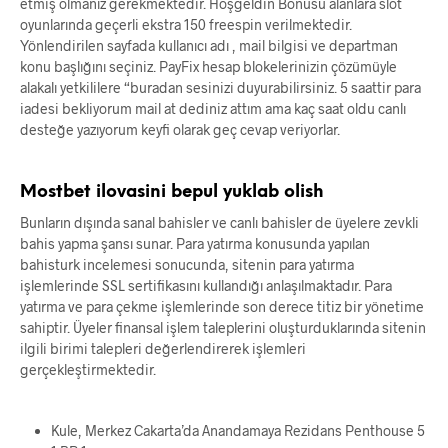
etmiş olmanız gerekmektedir. Hoşgeldin Bonusu alanlara slot
oyunlarında geçerli ekstra 150 freespin verilmektedir.
Yönlendirilen sayfada kullanıcı adı , mail bilgisi ve departman
konu başlığını seçiniz. PayFix hesap blokelerinizin çözümüyle
alakalı yetkililere “buradan sesinizi duyurabilirsiniz. 5 saattir para
iadesi bekliyorum mail at dediniz attım ama kaç saat oldu canlı
desteğe yazıyorum keyfi olarak geç cevap veriyorlar.
Mostbet ilovasini bepul yuklab olish
Bunların dışında sanal bahisler ve canlı bahisler de üyelere zevkli
bahis yapma şansı sunar. Para yatırma konusunda yapılan
bahisturk incelemesi sonucunda, sitenin para yatırma
işlemlerinde SSL sertifikasını kullandığı anlaşılmaktadır. Para
yatırma ve para çekme işlemlerinde son derece titiz bir yönetime
sahiptir. Üyeler finansal işlem taleplerini oluşturduklarında sitenin
ilgili birimi talepleri değerlendirerek işlemleri
gerçekleştirmektedir.
Kule, Merkez Cakarta’da Anandamaya Rezidans Penthouse 5