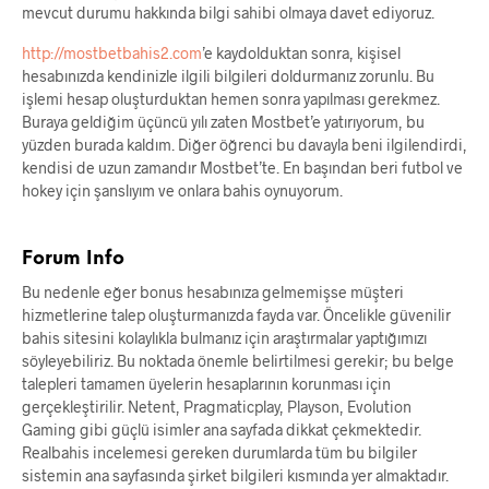
mevcut durumu hakkında bilgi sahibi olmaya davet ediyoruz.
http://mostbetbahis2.com
’e kaydolduktan sonra, kişisel
hesabınızda kendinizle ilgili bilgileri doldurmanız zorunlu. Bu
işlemi hesap oluşturduktan hemen sonra yapılması gerekmez.
Buraya geldiğim üçüncü yılı zaten Mostbet’e yatırıyorum, bu
yüzden burada kaldım. Diğer öğrenci bu davayla beni ilgilendirdi,
kendisi de uzun zamandır Mostbet’te. En başından beri futbol ve
hokey için şanslıyım ve onlara bahis oynuyorum.
Forum Info
Bu nedenle eğer bonus hesabınıza gelmemişse müşteri
hizmetlerine talep oluşturmanızda fayda var. Öncelikle güvenilir
bahis sitesini kolaylıkla bulmanız için araştırmalar yaptığımızı
söyleyebiliriz. Bu noktada önemle belirtilmesi gerekir; bu belge
talepleri tamamen üyelerin hesaplarının korunması için
gerçekleştirilir. Netent, Pragmaticplay, Playson, Evolution
Gaming gibi güçlü isimler ana sayfada dikkat çekmektedir.
Realbahis incelemesi gereken durumlarda tüm bu bilgiler
sistemin ana sayfasında şirket bilgileri kısmında yer almaktadır.