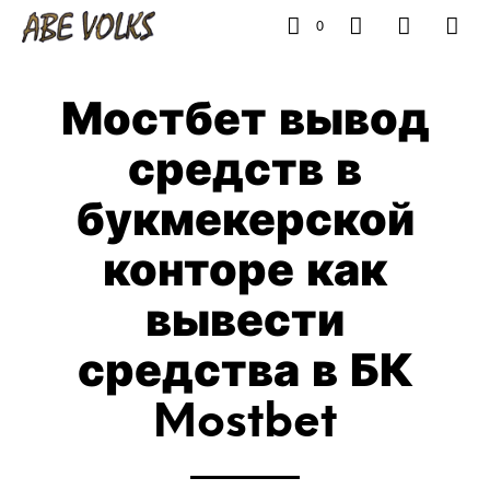
0
Мостбет вывод
средств в
букмекерской
конторе как
вывести
средства в БК
Mostbet