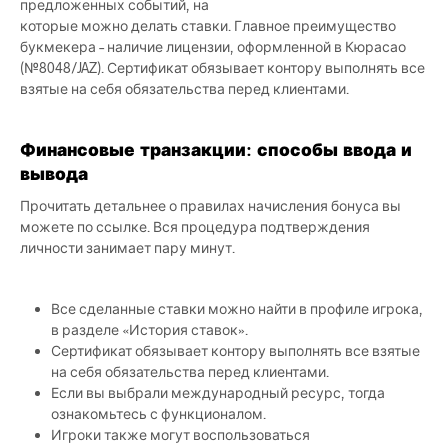
предложенных событий, на
которые можно делать ставки. Главное преимущество
букмекера – наличие лицензии, оформленной в Кюрасао
(№8048/JAZ). Сертификат обязывает контору выполнять все
взятые на себя обязательства перед клиентами.
Финансовые транзакции: способы ввода и
вывода
Прочитать детальнее о правилах начисления бонуса вы
можете по ссылке. Вся процедура подтверждения
личности занимает пару минут.
Все сделанные ставки можно найти в профиле игрока,
в разделе «История ставок».
Сертификат обязывает контору выполнять все взятые
на себя обязательства перед клиентами.
Если вы выбрали международный ресурс, тогда
ознакомьтесь с функционалом.
Игроки также могут воспользоваться