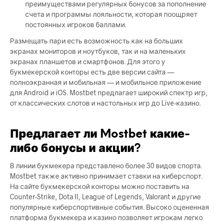
преимуществами регулярных бонусов за пополнение
счета и программы лояльности, которая поощряет
постоянных игроков баллами.
Размещать пари есть возможность как на больших
экранах мониторов и ноутбуков, так и на маленьких
экранах планшетов и смартфонов. Для этого у
букмекерской конторы есть две версии сайта —
полноэкранная и мобильная — и мобильное приложение
для Android и iOS. Mostbet предлагает широкий спектр игр,
от классических слотов и настольных игр до Live-казино.
Предлагает ли Mostbet какие-
либо бонусы и акции?
В линии букмекера представлено более 30 видов спорта.
Mostbet также активно принимает ставки на киберспорт.
На сайте букмекерской конторы можно поставить на
Counter-Strike, Dota II, League of Legends, Valorant и другие
популярные киберспортивные события. Высоко оцененная
платформа букмекера и казино позволяет игрокам легко