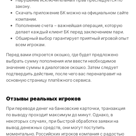
закону.
Скачать приложение БК можно на официальном сайте
компании.
Пополнение счета − важнейшая операция, которую
делает каждый клиент БК перед заключением пари.
Обширный выбор гарантирует приятный игровой опыт
всем игрокам.
Перед вами откроется окошко, где будет предложено
выбрать сумму пополнения или ввести необходимое
значение суммы в диалоговое окошко. Затем следует
подтвердить действие, после чего вас перенаправит на
основную страницу платёжного сервиса.
Отзывы реальных игроков
При переводе денег на банковские карточки, транзакция
по выводу проходит максимум до минут. Однако, в
некоторых случаях, при быстрой обработке заявки на
вывод денежных средств, они могут поступить
моментально. Российских игроков компания с радостью