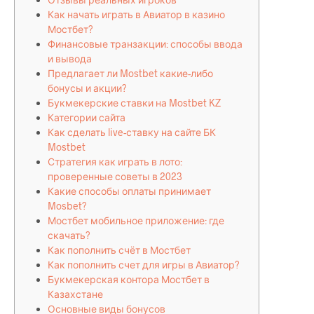
Как начать играть в Авиатор в казино
Мостбет?
Финансовые транзакции: способы ввода
и вывода
Предлагает ли Mostbet какие-либо
бонусы и акции?
Букмекерские ставки на Mostbet KZ
Категории сайта
Как сделать live-ставку на сайте БК
Mostbet
Стратегия как играть в лото:
проверенные советы в 2023
Какие способы оплаты принимает
Mosbet?
Мостбет мобильное приложение: где
скачать?
Как пополнить счёт в Мостбет
Как пополнить счет для игры в Авиатор?
Букмекерская контора Мостбет в
Казахстане
Основные виды бонусов