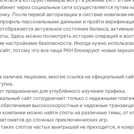
абинет через социальные сети осуществляется путем н
нку. После первой авторизации в системе новичкам н
 профиль персональными данными и пройти верификаци
 отображается актуальное состояние баланса, активные
еты. Здесь можно посмотреть историю операций и вос
и настройками безопасности. Иногда нужно использова
 сайт, потому что все чаще РКН блокируют новые зерка
а наличие лицензии, многие ссылка на официальный са
тупна.
т предназначен для углублённого изучения трафика.
иальный сайт сотрудничает только с надежными плат
 обеспечивая высокоскоростные и надежные транзакци
и компании можно найти слоты на различные темы, от к
автоматов до сложных приключенческих игр.
 таких слотов частых выигрышей не приходится, и юзер