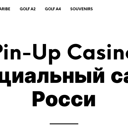
ARIBE
GOLF A2
GOLF A4
SOUVENIRS
Pin-Up Casin
циальный са
Росси