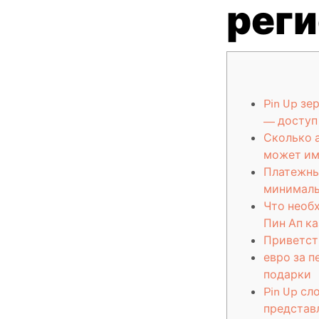
рег
Pin Up зе
— доступ 
Сколько а
может им
Платежны
минималь
Что необ
Пин Ап ка
Приветст
евро за п
подарки
Pin Up сл
представ