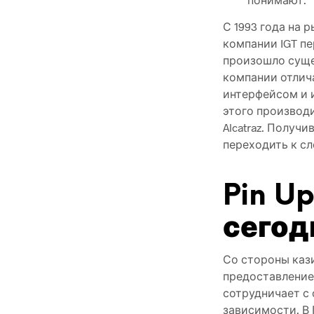
С 1993 года на 
компании IGT пе
произошло суще
компании отлич
интерфейсом и 
этого производи
Alcatraz. Получ
переходить к сл
Pin U
сегод
Со стороны каз
предоставление
сотрудничает с
зависимости. В 