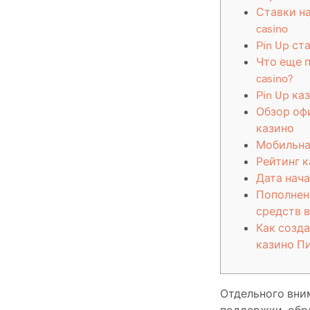
Ставки на
casino
Pin Up ст
Что еще п
casino?
Pin Up к
Обзор оф
казино
Мобильная
Рейтинг к
Дата нача
Пополнен
средств в
Как созд
казино П
Отдельного вни
поддержки, обра