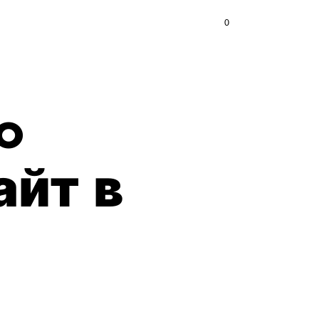
0
o
йт в