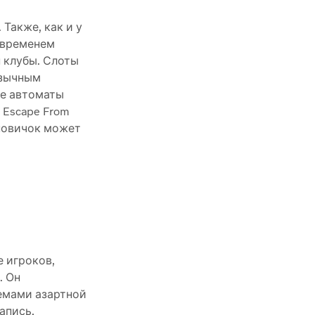
 Также, как и у
о временем
 клубы. Слоты
язычным
е автоматы
 Escape From
 новичок может
 игроков,
. Он
емами азартной
апись,