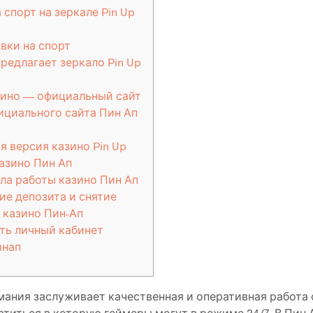
 спорт на зеркале Pin Up
авки на спорт
редлагает зеркало Pin Up
азино — официальный сайт
ициального сайта Пин Ап
 версия казино Pin Up
азино Пин Ап
ла работы казино Пин Ап
ие депозита и снятие
 казино Пин-Ап
ать личный кабинет
инап
мания заслуживает качественная и оперативная работа
титься в которую геймеры могут в режиме 24/7. В Пин 