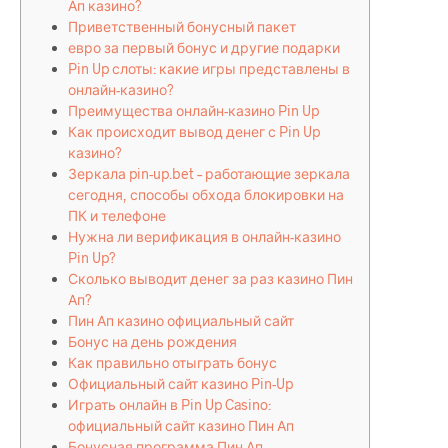
Ап казино?
Приветственный бонусный пакет
евро за первый бонус и другие подарки
Pin Up слоты: какие игры представлены в
онлайн-казино?
Преимущества онлайн-казино Pin Up
Как происходит вывод денег с Pin Up
казино?
Зеркала pin-up.bet – работающие зеркала
сегодня, способы обхода блокировки на
ПК и телефоне
Нужна ли верификация в онлайн-казино
Pin Up?
Сколько выводит денег за раз казино Пин
Ап?
Пин Ап казино официальный сайт
Бонус на день рождения
Как правильно отыграть бонус
Официальный сайт казино Pin-Up
Играть онлайн в Pin Up Casino:
официальный сайт казино Пин Ап
Бонусная программа Пин Ап