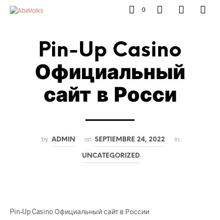
0
Pin-Up Casino
Официальный
сайт в Росси
by
on
in
ADMIN
SEPTIEMBRE 24, 2022
UNCATEGORIZED
Pin-Up Casino Официальный сайт в России