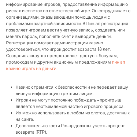
информирование игроков, предоставление информации о
рисках и советов по ответственной игре. Он сотрудничает с
организациями, оказывающими помощь людям с
проблемами азартной зависимости. В Пин-ап регистрация
позволяет игрокам вести учетную запись, создавать или
менять пароль, пополнять счет и выводить деньги.
Регистрация помогает администрации казино
удостовериться, что игрок достиг возраста 18 лет.
Создание аккаунта предоставляет доступ к бонусам,
промокодам и другим акционным предложениям
пин ап
казино играть на деньги
.
Казино стремится к безопасности и не передает вашу
личную информацию третьим лицам.
Игроки не могут постоянно побеждать – проигрыш
является неотъемлемой частью игрового процесса.
Их можно использовать в любом из слотов, доступных
на сайте.
Дополнительно гости Pin-up должны учесть процент
возврата (RTP).