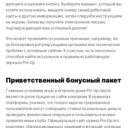
депозита и нажмите кнопку. Выберите вариант, который вы
хотите использовать, введите номер своей дебетовой
карты и другую информацию, затем следуйте инструкциям
на экране. Затем вы получите электронное письмо,
подтверждающее ваш успешный депозит.
Это может произойти по разным причинам, например, из-
за блокировки регулирующими органами или технических
проблем с основным сайтом. К счастью, есть несколько
способов найти актуальное и правильно работающее
зеркало Pin-Up.
Приветственный бонусный пакет
Главным условием игры в игорном доме Pin Up casino
является регистрация на сайте компании. В правилах
платформы указано, что только зарегистрированные
пользователи могут совершать ставки на реальные деньги,
проводить финансовые операция и пользоваться всеми
привилегиями клуба. Официальный сайт казино Pin-Up это
комплекс сбалансированных решений и функций, которые