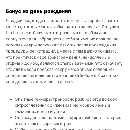
Бонус на день рождения
Каждый раз, когда вы играете в игру, вы зарабатываете
монеты, которые можно обменять на наличные. Получить
Pin Up казино бонус можно разными способами, но в
первую очередь обращает на себя внимание поощрение,
которые юзеры получают сразу же после прохождения
процедуры регистрации. Вместе с тем важно понимать,
что практически все вознаграждения, начисляемые
игорным домом, являются отыгрываемыми. Это означает,
что для вывода средств юзеру необходимо совершить
определенное количество вращений (вейджер) за четко
определенные временные рамки.
Опытные геймеры прекрасно разбираются во всех
хитросплетениях онлайн казино и современный
гейминг их вряд ли удивит.
Оно создано экспертами в сфере гемблинга, которые
знают толк в азартных играх.
Мобильная версия более компактна, все кнопки