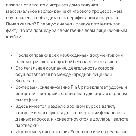
позволяют клиентам игорного дома получать
максимальное наслаждение от игрового процесса. Чем
обусловлена необходимость верификации аккаунта в
Пинап казино? В первую очередь следует отметить тот
факт, что эта процедура свойственна всем лицензионным
клубам.
После отправки всех необходимых документов они
рассматриваются службой безопасности казино.
Это легальная компания, деятельность которой
осуществляется по международной лицензии
Кюрасао.
Во-первых, онлайн-казино Pin Up предлагает удобный
интерфейс, который адаптирован для игры с экраном
смартфона.
Здесь имеется раздел с архивом курсов валют,
которые используются для конвертации финансовых
данных игроков, и конвертируются в доллары (валюта
партнерки).
Игроки могут играть в них бесплатно или на реальные