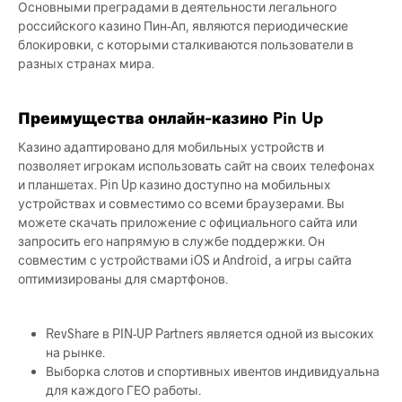
Основными преградами в деятельности легального
российского казино Пин-Ап, являются периодические
блокировки, с которыми сталкиваются пользователи в
разных странах мира.
Преимущества онлайн-казино Pin Up
Казино адаптировано для мобильных устройств и
позволяет игрокам использовать сайт на своих телефонах
и планшетах. Pin Up казино доступно на мобильных
устройствах и совместимо со всеми браузерами. Вы
можете скачать приложение с официального сайта или
запросить его напрямую в службе поддержки. Он
совместим с устройствами iOS и Android, а игры сайта
оптимизированы для смартфонов.
RevShare в PIN-UP Partners является одной из высоких
на рынке.
Выборка слотов и спортивных ивентов индивидуальна
для каждого ГЕО работы.