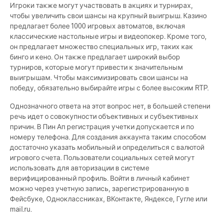
Игроки также могут участвовать в акциях и турнирах,
чтобы увеличить свои шансы на крупный выигрыш. Казино
предлагает более 1000 игровых автоматов, включая
классические настольные игры и видеопокер. Кроме того,
он предлагает множество специальных игр, таких как
бинго и кено. Он также предлагает широкий выбор
турниров, которые могут привести к значительным
выигрышам. Чтобы максимизировать свои шансы на
победу, обязательно выбирайте игры с более высоким RTP.
Однозначного ответа на этот вопрос нет, в большей степени
речь идет о совокупности объективных и субъективных
причин. В Пин Ап регистрация учетки допускается и по
номеру телефона. Для создания аккаунта таким способом
достаточно указать мобильный и определиться с валютой
игрового счета. Пользователи социальных сетей могут
использовать для авторизации в системе
верифицированный профиль. Войти в личный кабинет
можно через учетную запись, зарегистрированную в
Фейсбуке, Одноклассниках, ВКонтакте, Яндексе, Гугле или
mail.ru.