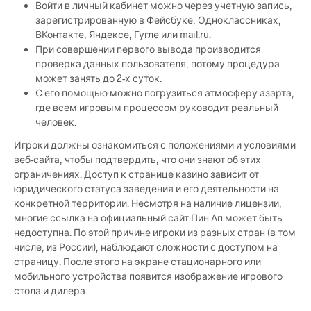
Войти в личный кабинет можно через учетную запись,
зарегистрированную в Фейсбуке, Одноклассниках,
ВКонтакте, Яндексе, Гугле или mail.ru.
При совершении первого вывода производится
проверка данных пользователя, потому процедура
может занять до 2-х суток.
С его помощью можно погрузиться атмосферу азарта,
где всем игровым процессом руководит реальный
человек.
Игроки должны ознакомиться с положениями и условиями
веб-сайта, чтобы подтвердить, что они знают об этих
ограничениях. Доступ к странице казино зависит от
юридического статуса заведения и его деятельности на
конкретной территории. Несмотря на наличие лицензии,
многие ссылка на официальный сайт Пин Ап может быть
недоступна. По этой причине игроки из разных стран (в том
числе, из России), наблюдают сложности с доступом на
страницу. После этого на экране стационарного или
мобильного устройства появится изображение игрового
стола и дилера.