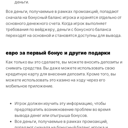
деньги.
Все деньги, получаемые в рамках промоакций, попадают
сначала на бонусный баланс игрока и хранятся отдельно от
основного денежного счета. Когда игрок выполняет
требования по вейджеру, деньги с бонусного баланса
переходят на основной и становятся доступны для вывода.
евро за первый бонус и другие подарки
Как только вы это сделаете, вы можете вносить депозиты и
снимать средства. Вы даже можете использовать свою
кредитную карту для внесения депозита. Кроме того, вы
можете использовать это казино на ходу через его
мобильное приложение.
Игрок должен изучить эту информацию, чтобы
предотвратить возникновение проблем во время
вывода денег или отыгрыша бонусов.
Все деньги, получаемые в рамках промоакций,
попадают сначала на бонусный баланс игрока и