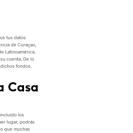
dos tus datos
cencia de Curaçao,
de Latinoamérica.
 su cuenta. De lo
 dichos fondos.
La Casa
incluido los
er lugar, podrás
cio que muchas