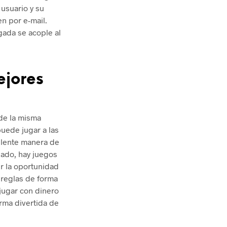
usuario y su
n por e-mail.
ada se acople al
ejores
de la misma
puede jugar a las
elente manera de
 lado, hay juegos
r la oportunidad
 reglas de forma
 jugar con dinero
orma divertida de