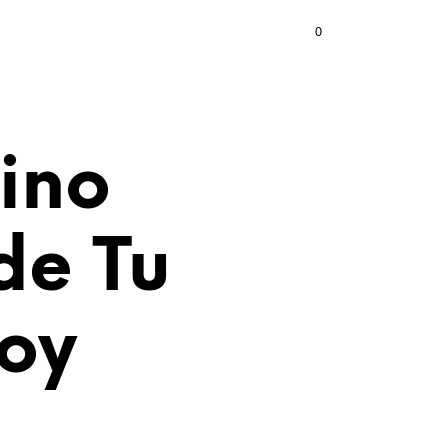
0
ino
de Tu
oy