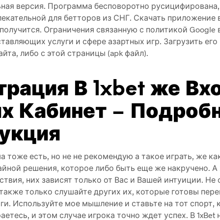
ьная версия. Программа бесповоротно русицифирована, 
лекательной для бетторов из СНГ. Скачать приложение
 получится. Ограничения связанную с политикой Google
тавляющих услуги и сфере азартных игр. Загрузить его 
йта, либо с этой страницы (apk файл).
трация В 1xbet же Вх
х Кабинет – Подроб
укция
 тоже есть, но не не рекомендую а такое играть, же ка
айной решения, которое либо быть еще же накручено. А
йствия, них зависят только от Вас и Вашей интуиции. Не
а также только слушайте других их, которые готовы пер
ги. Используйте мое мышление и ставьте на тот спорт,
аетесь, и этом случае игрока точно ждет успех. В 1xBet 