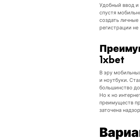
Удобный ввод и
спустя мобильн
создать личные 
регистрации не 
Преиму
1xbet
В эру мобильны
и ноутбуки. Ст
большинство до
Но к но интерне
преимуществ пр
заточена надзор
Вариа