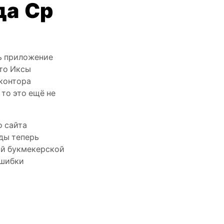
да Ср
вь приложение
что Иксы
 контора
 то это ещё не
о сайта
нды теперь
ой букмекерской
ошибки