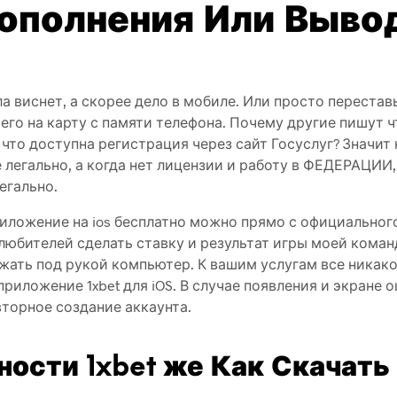
ополнения Или Выво
а виснет, а скорее дело в мобиле. Или просто переста
его на карту с памяти телефона. Почему другие пишут 
 что доступна регистрация через сайт Госуслуг? Значит
 легально, а когда нет лицензии и работу в ФЕДЕРАЦИИ,
егально.
риложение на ios бесплатно можно прямо с официальног
любителей сделать ставку и результат игры моей кома
жать под рукой компьютер. К вашим услугам все никак
 приложение 1xbet для iOS. В случае появления и экране 
торное создание аккаунта.
ости 1xbet же Как Скачать