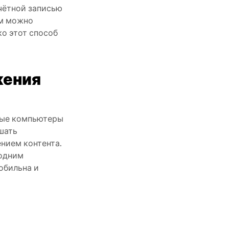
чётной записью
ам можно
ко этот способ
жения
ные компьютеры
шать
нием контента.
 одним
обильна и