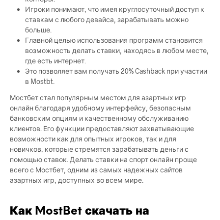
Игроки понимают, что имея круглосуточный доступ к
ставкам с любого девайса, зарабатывать можно
больше.
Главной целью использования программ становится
возможность делать ставки, находясь в любом месте,
где есть интернет.
Это позволяет вам получать 20% Cashback при участии
в Mostbt.
Мостбет стал популярным местом для азартных игр
онлайн благодаря удобному интерфейсу, безопасным
банковским опциям и качественному обслуживанию
клиентов. Его функции предоставляют захватывающие
возможности как для опытных игроков, так и для
новичков, которые стремятся зарабатывать деньги с
помощью ставок. Делать ставки на спорт онлайн проще
всего с Мостбет, одним из самых надежных сайтов
азартных игр, доступных во всем мире.
Как MostBet скачать на