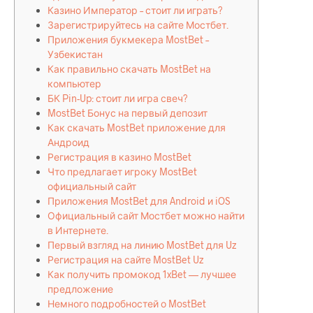
Казино Император – стоит ли играть?
Зарегистрируйтесь на сайте Мостбет.
Приложения букмекера MostBet –
Узбекистан
Как правильно скачать MostBet на
компьютер
БК Pin-Up: стоит ли игра свеч?
MostBet Бонус на первый депозит
Как скачать MostBet приложение для
Андроид
Регистрация в казино MostBet
Что предлагает игроку MostBet
официальный сайт
Приложения MostBet для Android и iOS
Официальный сайт Мостбет можно найти
в Интернете.
Первый взгляд на линию MostBet для Uz
Регистрация на сайте MostBet Uz
Как получить промокод 1xBet — лучшее
предложение
Немного подробностей о MostBet