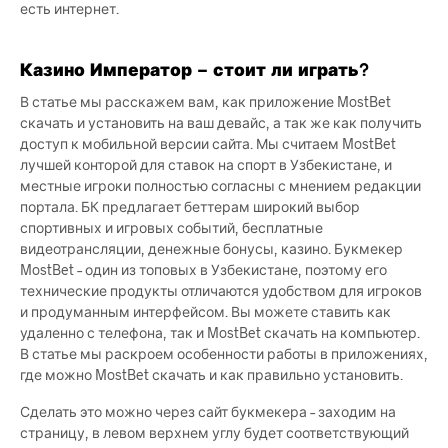
есть интернет.
Казино Император – стоит ли играть?
В статье мы расскажем вам, как приложение MostBet
скачать и установить на ваш девайс, а так же как получить
доступ к мобильной версии сайта. Мы считаем MostBet
лучшей конторой для ставок на спорт в Узбекистане, и
местные игроки полностью согласны с мнением редакции
портала. БК предлагает беттерам широкий выбор
спортивных и игровых событий, бесплатные
видеотрансляции, денежные бонусы, казино. Букмекер
MostBet – один из топовых в Узбекистане, поэтому его
технические продукты отличаются удобством для игроков
и продуманным интерфейсом. Вы можете ставить как
удаленно с телефона, так и MostBet скачать на компьютер.
В статье мы раскроем особенности работы в приложениях,
где можно MostBet скачать и как правильно установить.
Сделать это можно через сайт букмекера – заходим на
страницу, в левом верхнем углу будет соответствующий