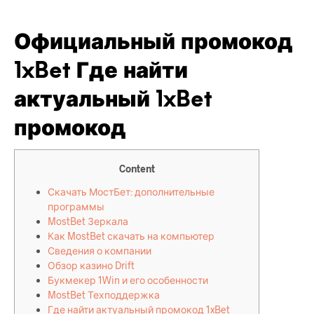
Официальный промокод
1xBet Где найти
актуальный 1xBet
промокод
Content
Скачать МостБет: дополнительные
программы
MostBet Зеркала
Как MostBet скачать на компьютер
Сведения о компании
Обзор казино Drift
Букмекер 1Win и его особенности
MostBet Техподдержка
Где найти актуальный промокод 1xBet