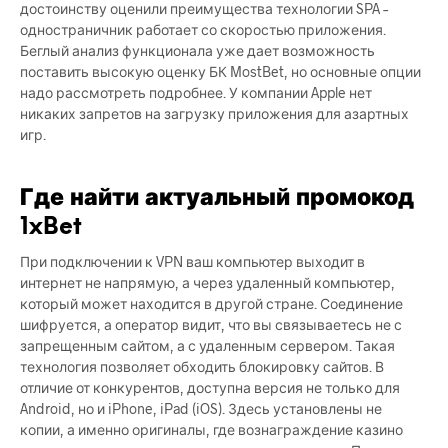
достоинству оценили преимущества технологии SPA –
одностраничник работает со скоростью приложения.
Беглый анализ функционала уже дает возможность
поставить высокую оценку БК MostBet, но основные опции
надо рассмотреть подробнее. У компании Apple нет
никаких запретов на загрузку приложения для азартных
игр.
Где найти актуальный промокод
1xBet
При подключении к VPN ваш компьютер выходит в
интернет не напрямую, а через удаленный компьютер,
который может находится в другой стране. Соединение
шифруется, а оператор видит, что вы связываетесь не с
запрещенным сайтом, а с удаленным сервером. Такая
технология позволяет обходить блокировку сайтов. В
отличие от конкурентов, доступна версия не только для
Android, но и iPhone, iPad (iOS). Здесь установлены не
копии, а именно оригиналы, где вознаграждение казино