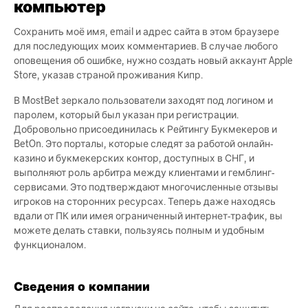
компьютер
Сохранить моё имя, email и адрес сайта в этом браузере
для последующих моих комментариев. В случае любого
оповещения об ошибке, нужно создать новый аккаунт Apple
Store, указав страной проживания Кипр.
В MostBet зеркало пользователи заходят под логином и
паролем, который был указан при регистрации.
Добровольно присоединилась к Рейтингу Букмекеров и
BetOn. Это порталы, которые следят за работой онлайн-
казино и букмекерских контор, доступных в СНГ, и
выполняют роль арбитра между клиентами и гемблинг-
сервисами. Это подтверждают многочисленные отзывы
игроков на сторонних ресурсах. Теперь даже находясь
вдали от ПК или имея ограниченный интернет-трафик, вы
можете делать ставки, пользуясь полным и удобным
функционалом.
Сведения о компании