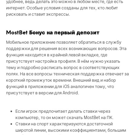
удобнее, ведь делать это можно в любом месте, где есть
интернет. Особые условия созданы для тех, кто любит
рисковать и ставит экспрессы.
MostBet Бонус на первый депозит
Мобильное приложение позволяет обратиться в службу
поддержки для решения всех возникающих вопросов. Эта
функция находится в крайней левой вкладке, где
присутствует настройка профиля. В нём нужно указать
тему и подробно расписать вопрос в соответствующих
полях. На все вопросы техническая поддержка отвечает за
короткий промежуток времени. Внешний вид и набор
функций в приложении для iOS аналогичен тому, что
присутствует в версии для Android.
Если игрок предпочитает делать ставки через
компьютер, то он может скачать MostBet на ПК.
Ставки на спорт характеризуются достаточной
широтой линии, высокими коэффициентами, большим