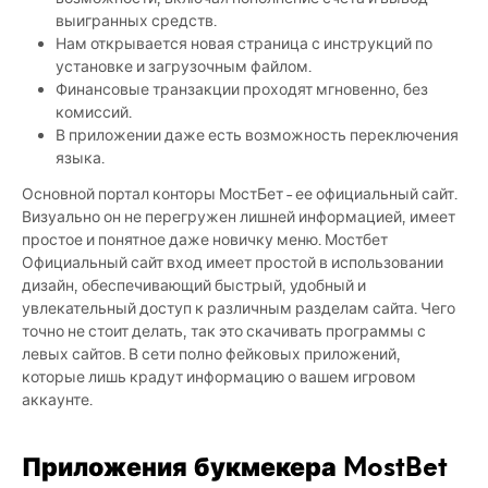
выигранных средств.
Нам открывается новая страница с инструкций по
установке и загрузочным файлом.
Финансовые транзакции проходят мгновенно, без
комиссий.
В приложении даже есть возможность переключения
языка.
Основной портал конторы МостБет – ее официальный сайт.
Визуально он не перегружен лишней информацией, имеет
простое и понятное даже новичку меню. Мостбет
Официальный сайт вход имеет простой в использовании
дизайн, обеспечивающий быстрый, удобный и
увлекательный доступ к различным разделам сайта. Чего
точно не стоит делать, так это скачивать программы с
левых сайтов. В сети полно фейковых приложений,
которые лишь крадут информацию о вашем игровом
аккаунте.
Приложения букмекера MostBet