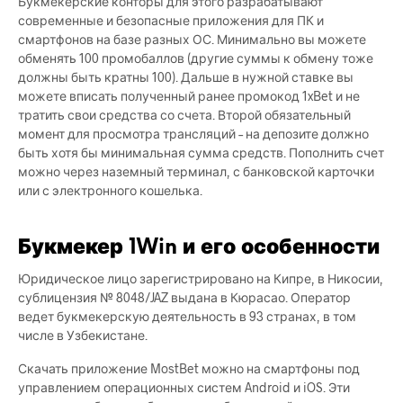
Букмекерские конторы для этого разрабатывают
современные и безопасные приложения для ПК и
смартфонов на базе разных ОС. Минимально вы можете
обменять 100 промобаллов (другие суммы к обмену тоже
должны быть кратны 100). Дальше в нужной ставке вы
можете вписать полученный ранее промокод 1xBet и не
тратить свои средства со счета. Второй обязательный
момент для просмотра трансляций – на депозите должно
быть хотя бы минимальная сумма средств. Пополнить счет
можно через наземный терминал, с банковской карточки
или с электронного кошелька.
Букмекер 1Win и его особенности
Юридическое лицо зарегистрировано на Кипре, в Никосии,
сублицензия № 8048/JAZ выдана в Кюрасао. Оператор
ведет букмекерскую деятельность в 93 странах, в том
числе в Узбекистане.
Скачать приложение MostBet можно на смартфоны под
управлением операционных систем Android и iOS. Эти