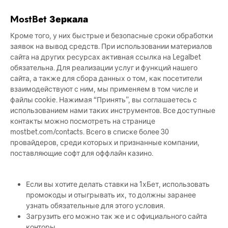
MostBet Зеркала
Кроме того, у них быстрые и безопасные сроки обработки
заявок на вывод средств. При использовании материалов
сайта на других ресурсах активная ссылка на Legalbet
обязательна. Для реализации услуг и функций нашего
сайта, а также для сбора данных о том, как посетители
взаимодействуют с ним, мы применяем в том числе и
файлы cookie. Нажимая “Принять”, вы соглашаетесь с
использованием нами таких инструментов. Все доступные
контакты можно посмотреть на странице
mostbet.com/contacts. Всего в списке более 30
провайдеров, среди которых и признанные компании,
поставляющие софт для оффлайн казино.
Если вы хотите делать ставки на 1хБет, использовать
промокоды и отыгрывать их, то должны заранее
узнать обязательные для этого условия.
Загрузить его можно так же и с официального сайта
конторы.