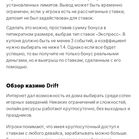
установленных лимитов. Вывод может быть временно
ограничен, если: у игрока есть не рассчитанные ставки;
депозит не был задействован для ставок.
Сделать это можно, проставив сумму бонуса в
пятикратном размере, выбрав тип ставок «Экспресс». В
купоне должно быть не менее 3 событий, а коэффициент
нужно выбирать не ниже 1.4. Однако если все будет
успешно, то вы получите не только бонус реальными
деньгами, но и выигрыш по ставкам, сделанным с его
помощью.
Обзор казино Drift
Интернет дал возможность из дома выбирать среди сотен
игорных заведений. Никаких ограничений и сложностей,
онлайн-ресурсы работают круглосуточно, без выходных и
праздников.
Игроки понимают, что имея круглосуточный доступ к
ставкам с любого девайса, зарабатывать можно больше.