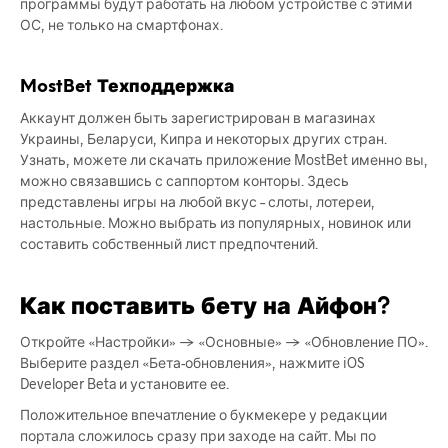
программы будут работать на любом устройстве с этими
ОС, не только на смартфонах.
MostBet Техподдержка
Аккаунт должен быть зарегистрирован в магазинах
Украины, Беларуси, Кипра и некоторых других стран.
Узнать, можете ли скачать приложение MostBet именно вы,
можно связавшись с саппортом конторы. Здесь
представлены игры на любой вкус – слоты, лотереи,
настольные. Можно выбрать из популярных, новинок или
составить собственный лист предпочтений.
Как поставить бету на Айфон?
Откройте «Настройки» → «Основные» → «Обновление ПО».
Выберите раздел «Бета-обновления», нажмите iOS
Developer Beta и установите ее.
Положительное впечатление о букмекере у редакции
портала сложилось сразу при заходе на сайт. Мы по